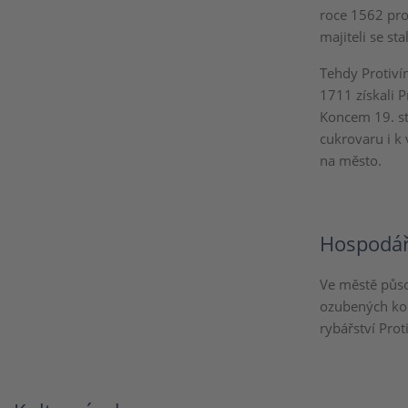
roce 1562 prod
majiteli se sta
Tehdy Protiví
1711 získali P
Koncem 19. st
cukrovaru i k
na město.
Hospodář
Ve městě půso
ozubených kol
rybářství Prot