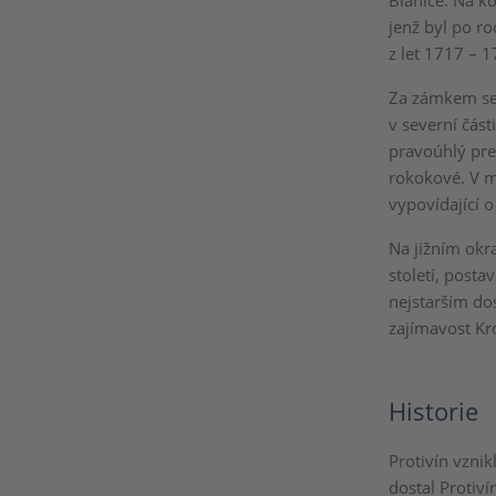
Blanice. Na k
jenž byl po r
z let 1717 – 1
Za zámkem se 
v severní čás
pravoúhlý pre
rokokové. V m
vypovídající o
Na jižním okra
století, posta
nejstarším do
zajímavost Kr
Historie
Protivín vznik
dostal Protiví