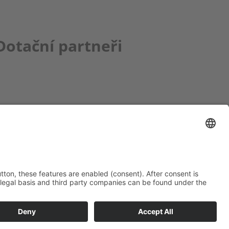
Dotační partneři
ce bbkult.net
um Bavaria Bohemia
)
ronika Hofinger
g 1, 92539 Schönsee
9 (0)9674 / 92 48 78
ka.hofinger@cebb.de
Tiráž
Cookies
Ochrana osobních údajů