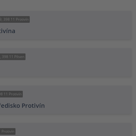
, 398 11 Protivín
ivína
 398 11 Pilsen
8 11 Protivín
ředisko Protivín
 Protivín