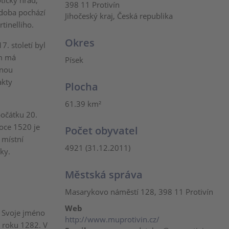
tický hrad,
398 11 Protivín
doba pochází
Jihočeský kraj, Česká republika
tinelliho.
Okres
. století byl
ám má
Písek
inou
akty
Plocha
61.39 km²
počátku 20.
roce 1520 je
Počet obyvatel
 místní
4921 (31.12.2011)
ky.
Městská správa
Masarykovo náměstí 128, 398 11 Protivín
Web
. Svoje jméno
http://www.muprotivin.cz/
d roku 1282. V