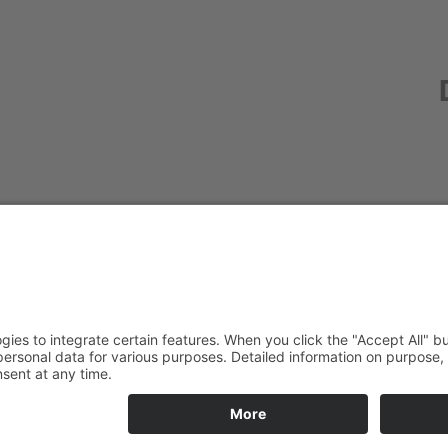
Redak
Centr
(CeBB
Dr. Ve
Freyun
Tel.:
+4
veroni
Kontakt