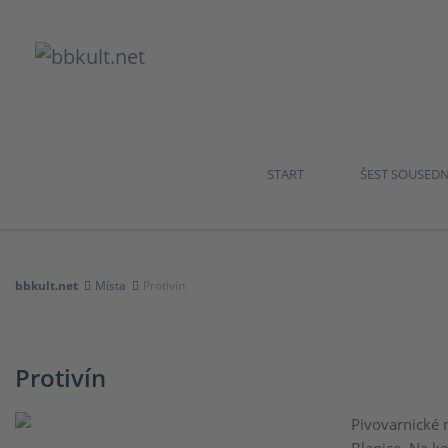
START
ŠEST SOUSED
bbkult.net
Místa
Protivín
Protivín
Pivovarnické 