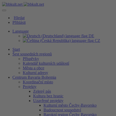
Hledat
Přihlásit
Language
DE
CZ
Start
Šest sousedních regionů
Příspěvky
Kalendář kulturních událostí
Města a obce
Kulturní adresy
Centrum Bavaria Bohemia
Koordinační místo
Projekty
Zelený pás
Kultura bez hranic
Uzavřené projekty
Kulturní město Čechy-Bavorsko
Budoucnost sousedství
Barokní region Čechy Bavorsko