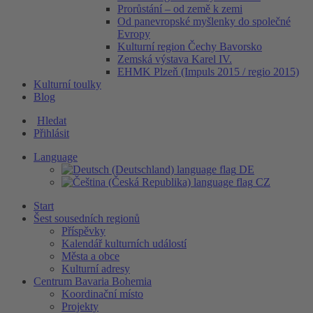
Prorůstání – od země k zemi
Od panevropské myšlenky do společné
Evropy
Kulturní region Čechy Bavorsko
Zemská výstava Karel IV.
EHMK Plzeň (Impuls 2015 / regio 2015)
Kulturní toulky
Blog
Hledat
Přihlásit
Language
DE
CZ
Start
Šest sousedních regionů
Příspěvky
Kalendář kulturních událostí
Města a obce
Kulturní adresy
Centrum Bavaria Bohemia
Koordinační místo
Projekty