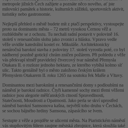
metropole jižních Čech zažijete a poznáte něco nového, ať jste
milovníci památek a historie, kulturních zážitků, sportovních aktivit,
turistiky nebo gastronomie.
Nejlepší přehled o městě budete mít z ptačí perspektivy, vystoupejte
proto na dominantu města – 72 metrů vysokou Černou věž a
rozhlédněte se z ochozu. Tu nechali radní postavit v polovině 16.
století v renesančním slohu jako zvonici a hlásku. Vpravo vedle
věže uvidíte katedrální kostel sv. Mikuláše. Architektonicky
nenáročná barokní stavba z poloviny 17. století vyrostla poté, co byl
nádherný pozdně gotický chrám zničen požárem. Při pohledu z věže
vás překvapí téměř pravidelný čtvercový tvar náměstí Přemysla
Otakara II. o rozloze jednoho hektaru, ze kterého vybíhá kolmo síť
ulic. Takto geniálně byl o město založeno českým králem
Přemyslem Otakarem II. roku 1265 na soutoku řek Malše a Vltavy.
Dominantou mezi barokními a renesančními domy s podloubími na
náměstí je barokní radnice. Čtyři kamenné sochy mezi třemi věžemi
radnice jsou alegorie měšťanských ctností Spravedlnosti,
Statečnosti, Moudrosti a Opatrnosti. Jako perla se skví uprostřed
náměstí barokní Samsonova kašna, největší toho druhu v Čechách,
se sochou bájného hrdiny Samsona, zápasícího se lvem.
Sestupte z věže a projděte se ulicemi města. Na Piaristickém náměstí
vás stupňovitým štítem zaujme městská zbrojnice, která sloužila také