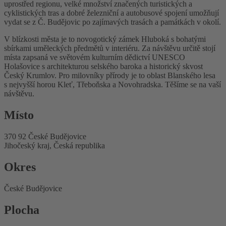
uprostřed regionu, velké množství značených turistických a
cyklistických tras a dobré železniční a autobusové spojení umožňují
vydat se z Č. Budějovic po zajímavých trasách a památkách v okolí.
V blízkosti města je to novogotický zámek Hluboká s bohatými
sbírkami uměleckých předmětů v interiéru. Za návštěvu určitě stojí
místa zapsaná ve světovém kulturním dědictví UNESCO
Holašovice s architekturou selského baroka a historický skvost
Český Krumlov. Pro milovníky přírody je to oblast Blanského lesa
s nejvyšší horou Kleť, Třeboňska a Novohradska. Těšíme se na vaší
návštěvu.
Místo
370 92 České Budějovice
Jihočeský kraj, Česká republika
Okres
České Budějovice
Plocha