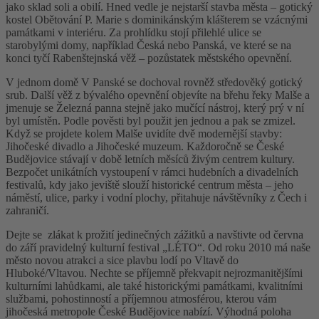
jako sklad soli a obilí. Hned vedle je nejstarší stavba města – gotický
kostel Obětování P. Marie s dominikánským klášterem se vzácnými
památkami v interiéru. Za prohlídku stojí přilehlé ulice se
starobylými domy, například Česká nebo Panská, ve které se na
konci tyčí Rabenštejnská věž – pozůstatek městského opevnění.
V jednom domě V Panské se dochoval rovněž středověký gotický
srub. Další věž z bývalého opevnění objevíte na břehu řeky Malše a
jmenuje se Železná panna stejně jako mučící nástroj, který prý v ní
byl umístěn. Podle pověsti byl použit jen jednou a pak se zmizel.
Když se projdete kolem Malše uvidíte dvě modernější stavby:
Jihočeské divadlo a Jihočeské muzeum. Každoročně se České
Budějovice stávají v době letních měsíců živým centrem kultury.
Bezpočet unikátních vystoupení v rámci hudebních a divadelních
festivalů, kdy jako jeviště slouží historické centrum města – jeho
náměstí, ulice, parky i vodní plochy, přitahuje návštěvníky z Čech i
zahraničí.
Dejte se zlákat k prožití jedinečných zážitků a navštivte od června
do září pravidelný kulturní festival „LÉTO“. Od roku 2010 má naše
město novou atrakci a sice plavbu lodí po Vltavě do
Hluboké/Vltavou. Nechte se příjemně překvapit nejrozmanitějšími
kulturními lahůdkami, ale také historickými památkami, kvalitními
službami, pohostinností a příjemnou atmosférou, kterou vám
jihočeská metropole České Budějovice nabízí. Výhodná poloha