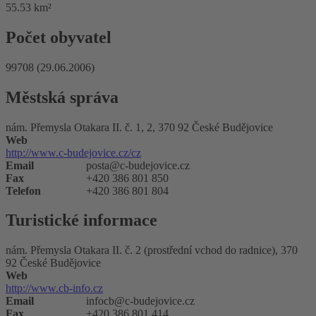
55.53 km²
Počet obyvatel
99708 (29.06.2006)
Městská správa
nám. Přemysla Otakara II. č. 1, 2, 370 92 České Budějovice
Web
http://www.c-budejovice.cz/cz
Email
posta@c-budejovice.cz
Fax
+420 386 801 850
Telefon
+420 386 801 804
Turistické informace
nám. Přemysla Otakara II. č. 2 (prostřední vchod do radnice), 370
92 České Budějovice
Web
http://www.cb-info.cz
Email
infocb@c-budejovice.cz
Fax
+420 386 801 414