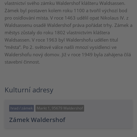
vlastnictví svého zámku Waldershof klášteru Waldsassen.
Zámek byl postaven kolem roku 1100 a tvořil výchozí bod
pro osídlování místa. V roce 1463 udělil opat Nikolaus IV. z
Waldsassenu osadě Waldershof práva pořádat trhy. Zámek a
městys zůstaly do roku 1802 vlastnictvím kláštera
Waldsassen. V roce 1963 byl Waldershofu udělen titul
“města”. Po 2. světové válce našli mnozí vysídlenci ve
Waldershofu nový domov. Již v roce 1949 byla zahájena čilá
stavební činnost.
Kulturní adresy
hrad / zámek
Markt 1, 95679 Waldershof
Zámek Waldershof