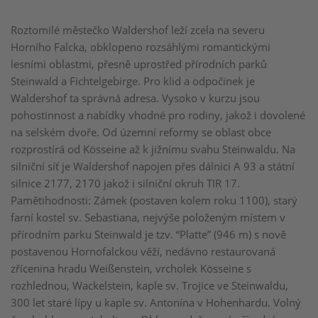
Roztomilé městečko Waldershof leží zcela na severu
Horního Falcka, obklopeno rozsáhlými romantickými
lesními oblastmi, přesně uprostřed přírodních parků
Steinwald a Fichtelgebirge. Pro klid a odpočinek je
Waldershof ta správná adresa. Vysoko v kurzu jsou
pohostinnost a nabídky vhodné pro rodiny, jakož i dovolené
na selském dvoře. Od územní reformy se oblast obce
rozprostírá od Kösseine až k jižnímu svahu Steinwaldu. Na
silniční síť je Waldershof napojen přes dálnici A 93 a státní
silnice 2177, 2170 jakož i silniční okruh TIR 17.
Pamětihodnosti: Zámek (postaven kolem roku 1100), starý
farní kostel sv. Sebastiana, nejvýše položeným místem v
přírodním parku Steinwald je tzv. “Platte” (946 m) s nově
postavenou Hornofalckou věží, nedávno restaurovaná
zřícenina hradu Weißenstein, vrcholek Kösseine s
rozhlednou, Wackelstein, kaple sv. Trojice ve Steinwaldu,
300 let staré lípy u kaple sv. Antonína v Hohenhardu. Volný