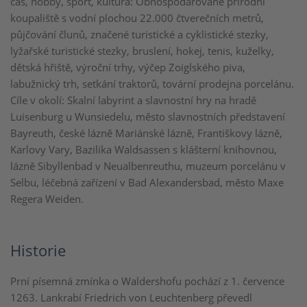
čas, hobby, sport, kultura: Obhospodařované přírodní
koupaliště s vodní plochou 22.000 čtverečních metrů,
půjčování člunů, značené turistické a cyklistické stezky,
lyžařské turistické stezky, bruslení, hokej, tenis, kuželky,
dětská hřiště, výroční trhy, výčep Zoiglského piva,
labužnický trh, setkání traktorů, tovární prodejna porcelánu.
Cíle v okolí: Skalní labyrint a slavnostní hry na hradě
Luisenburg u Wunsiedelu, město slavnostních představení
Bayreuth, české lázně Mariánské lázně, Františkovy lázně,
Karlovy Vary, Bazilika Waldsassen s klášterní knihovnou,
lázně Sibyllenbad v Neualbenreuthu, muzeum porcelánu v
Selbu, léčebná zařízení v Bad Alexandersbad, město Maxe
Regera Weiden.
Historie
Prní písemná zmínka o Waldershofu pochází z 1. července
1263. Lankrabí Friedrich von Leuchtenberg převedl