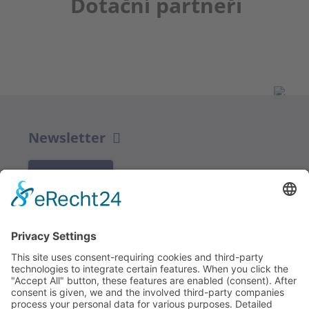
Dotační partneři
Newsletter
K REGISTRACI
Redakce bbkult.net
Centrum Bavaria Bohemia (CeBB)
Dr. Veronika Hofinger
Freyung 1, 92539 Schönsee
Tel.:
+49 (0)9674 / 92 48 78