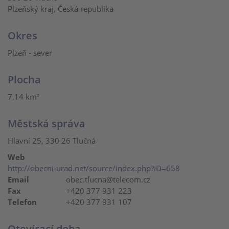
Plzeňský kraj, Česká republika
Okres
Plzeň - sever
Plocha
7.14 km²
Městská správa
Hlavní 25, 330 26 Tlučná
Web
http://obecni-urad.net/source/index.php?ID=658
Email
obec.tlucna@telecom.cz
Fax
+420 377 931 223
Telefon
+420 377 931 107
Otevírací doba