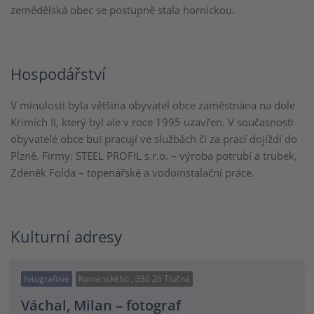
zemědělská obec se postupně stala hornickou.
Hospodářství
V minulosti byla většina obyvatel obce zaměstnána na dole
Krimich II, který byl ale v roce 1995 uzavřen. V současnosti
obyvatelé obce buï pracují ve službách či za prací dojíždí do
Plzně. Firmy: STEEL PROFIL s.r.o. – výroba potrubí a trubek,
Zdeněk Folda – topenářské a vodoinstalační práce.
Kulturní adresy
fotografové
Komenského , 330 26 Tlučná
Váchal, Milan – fotograf