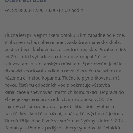
Po, St: 08.00-12.00 13.00-17.00 hodin
Tlučná leží při Vejprnickém potoku 8 km západně od Plzně.
V obci se nachází obecní úřad, základní a mateřská škola,
pošta, obecní knihovna a zdravotní středisko. Počátkem 60.
let 20. století vybudovala obec nové koupaliště se
skluzavkami a skokanským můstkem. Sportovcům je dále k
dispozici sportovní stadion a nová tělocvična se sálem na
házenou či malou kopanou. Tlučná je plynofikována, má
novou čistírnu odpadních vod a pokračuje výstavba
kanalizace a zpevňování místních komunikací. Doprava do
Plzně je zajištěna prostřednictvím autobusu č. 55. Ze
zájmových sdružení v obci působí Sbor dobrovolných
hasičů, Myslivecké sdružení, Junák a Tělovýchovná jednota
Tlučná. Příjezd od Plzně ve směru na Nýřany silnice č. 203.
Památky: – Pomník padlých – který vybudovala Dělnická