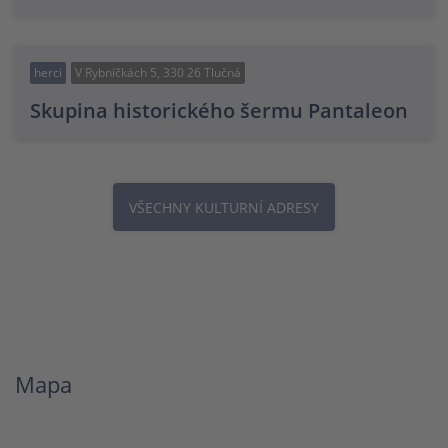
herci
V Rybníčkách 5, 330 26 Tlučná
Skupina historického šermu Pantaleon
VŠECHNY KULTURNÍ ADRESY
Mapa