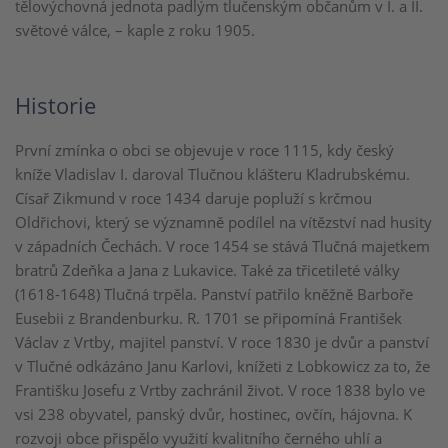
tělovýchovná jednota padlým tlučenským občanům v I. a II.
světové válce, – kaple z roku 1905.
Historie
První zmínka o obci se objevuje v roce 1115, kdy český
kníže Vladislav I. daroval Tlučnou klášteru Kladrubskému.
Císař Zikmund v roce 1434 daruje popluží s krčmou
Oldřichovi, který se významně podílel na vítězství nad husity
v západních Čechách. V roce 1454 se stává Tlučná majetkem
bratrů Zdeňka a Jana z Lukavice. Také za třicetileté války
(1618-1648) Tlučná trpěla. Panství patřilo kněžně Barboře
Eusebii z Brandenburku. R. 1701 se připomíná František
Václav z Vrtby, majitel panství. V roce 1830 je dvůr a panství
v Tlučné odkázáno Janu Karlovi, knížeti z Lobkowicz za to, že
Františku Josefu z Vrtby zachránil život. V roce 1838 bylo ve
vsi 238 obyvatel, panský dvůr, hostinec, ovčín, hájovna. K
rozvoji obce přispělo využití kvalitního černého uhlí a