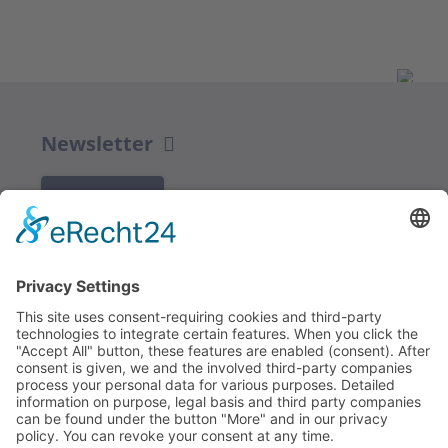
Newsletter
K REGISTRACI
Redakce bbkult.net
Centrum Bavaria Bohemia (CeBB)
Dr. Veronika Hofinger
Freyung 1, 92539 Schönsee
Tel.:
+49 (0)9674 / 92 48 78
veronika.hofinger@cebb.de