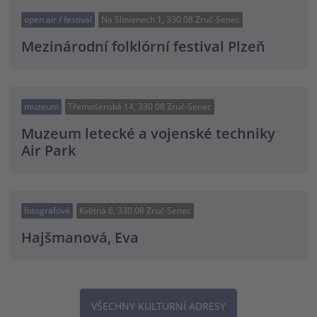
open air / festival
Na Slovanech 1, 330 08 Zruč-Senec
Mezinárodní folklórní festival Plzeň
muzeum
Třemošenská 14, 330 08 Zruč-Senec
Muzeum letecké a vojenské techniky
Air Park
fotografové
Květná 6, 330 08 Zruč-Senec
Hajšmanová, Eva
VŠECHNY KULTURNÍ ADRESY