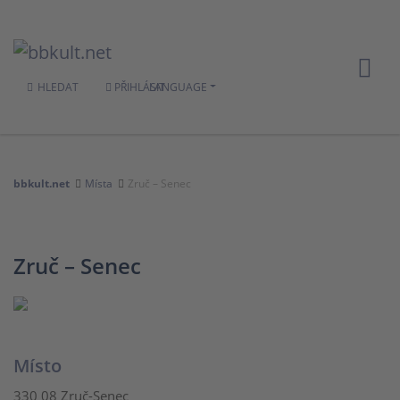
HLEDAT
PŘIHLÁSIT
LANGUAGE
bbkult.net
Místa
Zruč – Senec
Zruč – Senec
Místo
330 08 Zruč-Senec