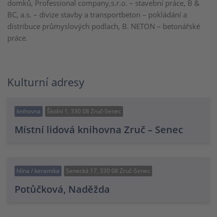
domků, Professional company,s.r.o. – stavební práce, B &
BC, a.s. – divize stavby a transportbeton – pokládání a
distribuce průmyslových podlach, B. NETON – betonářské
práce.
Kulturní adresy
knihovna
Školní 1, 330 08 Zruč-Senec
Místní lidová knihovna Zruč – Senec
hlína / keramika
Senecká 17, 330 08 Zruč-Senec
Potůčková, Naděžda