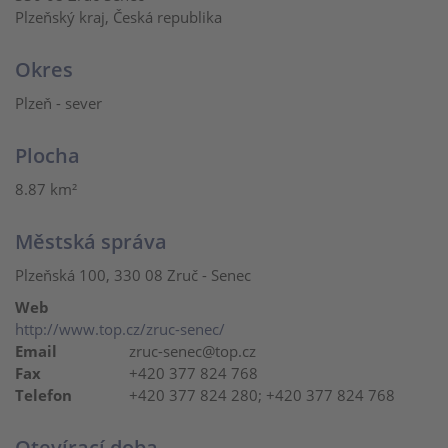
Plzeňský kraj, Česká republika
Okres
Plzeň - sever
Plocha
8.87 km²
Městská správa
Plzeňská 100, 330 08 Zruč - Senec
Web
http://www.top.cz/zruc-senec/
Email
zruc-senec@top.cz
Fax
+420 377 824 768
Telefon
+420 377 824 280; +420 377 824 768
Otevírací doba