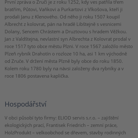
První zpráva o Zruči je z roku 1252, kdy ves patřila třem
bratřím, Půtovi, Vaňkovi a Purkartovi z Vlkošova, kteří ji
prodali Janu z Klenového. Od něho ji roku 1507 koupil
Albrecht z kolovrat, pán na hradě Libštejně s vesnicemi
Dolany, Sencem Chrástem a Druztovou s hradem Věžkou.
Jan z Valdštejna, nevlastní syn Albrechta z Kolovrat prodal v
roce 1517 tyto obce městu Plzni. V roce 1567 založilo město
Plzeň rybník Drahotín o rozloze 10 ha, asi 1 km východně
od Zruče. V držení města Plzně byly obce do roku 1850.
Kolem roku 1780 byly na návsi založeny dva rybníky a v
roce 1806 postavena kaplička.
Hospodářství
V obci působí tyto firmy: ELIOD servis s.r.o. – zajištění
ekologických prací, Frantisek Friedrich – zemní práce,
HolzProdukt – velkoobchod se dřevem, stavby rodinných