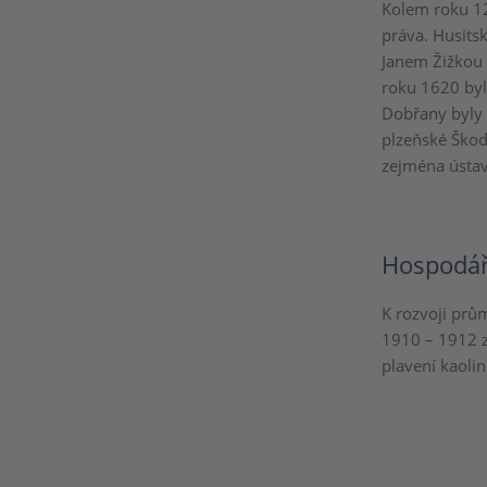
Kolem roku 1
práva. Husits
Janem Žižkou v
roku 1620 byl
Dobřany byly
plzeňské Škod
zejména ústa
Hospodář
K rozvoji prů
1910 – 1912 z
plavení kaoli