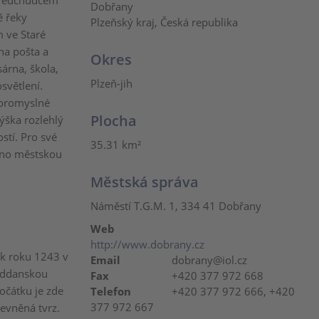
Předchůdcem
Dobřany
ě řeky
Plzeňský kraj, Česká republika
m ve Staré
na pošta a
Okres
árna, škola,
Plzeň-jih
světlení.
horomyslné
Plocha
ýška rozlehlý
stí. Pro své
35.31 km²
šeno městskou
Městská správa
Náměstí T.G.M. 1, 334 41 Dobřany
Web
http://www.dobrany.cz
k roku 1243 v
Email
dobrany@iol.cz
poddanskou
Fax
+420 377 972 668
počátku je zde
Telefon
+420 377 972 666, +420
377 972 667
pevněná tvrz.