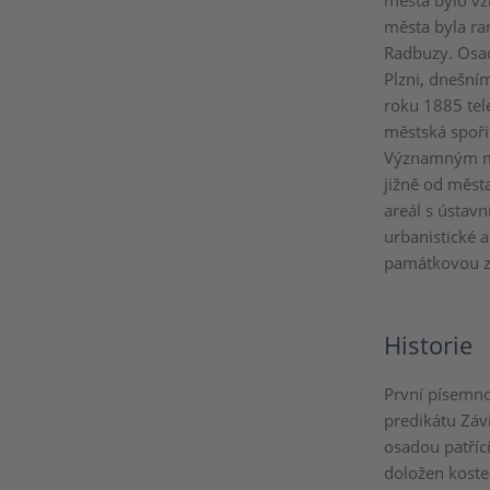
města bylo v
města byla ra
Radbuzy. Osad
Plzni, dnešní
roku 1885 tel
městská spořit
Významným me
jižně od měst
areál s ústavn
urbanistické 
památkovou 
Historie
První písemn
predikátu Záv
osadou patřící
doložen kostel