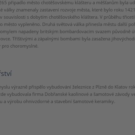
265 připadlo město chotěšovskému klášteru a měšťanům byla ud
ké války znamenaly zastavení rozvoje města, které bylo roku 14
 souvislosti s dobytím chotěšovského kláštera. V průběhu třiceti
o město vypleněno. Druhá světová válka přinesla městu další p
 omylem napadeny britským bombardovacím svazem původně úto
ovce. Tříštivými a zápalnými bombami byla zasažena jihovýchodn
v pro choromyslné.
ství
myslu výrazně přispělo vybudování železnice z Plzně do Klatov r
de vybudovala firma Dobřanské kaolinové a šamotové závody ve
nu a výrobu ohnivzdorné a stavební šamotové keramiky.