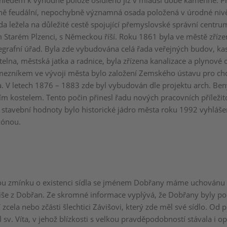
zhledem k výhodné poloze osídleno již v mladší době kamenné. 
ně feudální, nepochybně významná osada položená v úrodné niv
a ležela na důležité cestě spojující přemyslovské správní centru
m Starém Plzenci, s Německou říší. Roku 1861 byla ve městě zříze
egrafní úřad. Byla zde vybudována celá řada veřejných budov, kas
elna, městská jatka a radnice, byla zřízena kanalizace a plynové o
zníkem ve vývoji města bylo založení Zemského ústavu pro c
a. V letech 1876 – 1883 zde byl vybudován dle projektu arch. Ben
ím kostelem. Tento počin přinesl řadu nových pracovních příležito
a stavební hodnoty bylo historické jádro města roku 1992 vyhlá
zónou.
ou zmínku o existenci sídla se jménem Dobřany máme uchovánu 
iše z Dobřan. Ze skromné informace vyplývá, že Dobřany byly 
 zcela nebo zčásti šlechtici Závišovi, který zde měl své sídlo. Od 
 sv. Víta, v jehož blízkosti s velkou pravděpodobností stávala i o