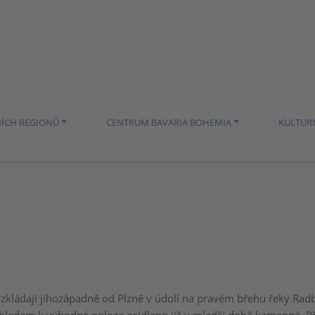
NÍCH REGIONŮ
CENTRUM BAVARIA BOHEMIA
KULTUR
zkládají jihozápadně od Plzně v údolí na pravém břehu řeky Rad