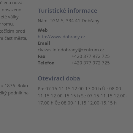
ělena nová
21 obsazeno
Turistické informace
leté války
Nám. TGM 5, 334 41 Dobřany
ohromu.
Web
čícím proti
http://www.dobrany.cz
í část města,
Email
ckavas.infodobrany@centrum.cz
Fax
+420 377 972 725
Telefon
+420 377 972 725
Otevírací doba
oku 1876. Roku
Po: 07.15-11.15 12.00-17.00 h Út: 08.00-
lký podnik na
11.15 12.00-15.15 h St: 07.15-11.15 12.00-
17.00 h Čt: 08.00-11.15 12.00-15.15 h