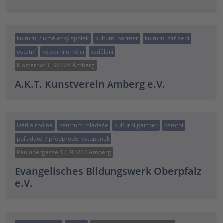
kulturní / umělecký spolek
kulturní partner
kulturní zařízení
ostatní
výtvarní umělci
vzdělání
Klosterhof 1, 92224 Amberg
A.K.T. Kunstverein Amberg e.V.
Děti a rodina
centrum mládeže
kulturní partner
ostatní
pořadatel / předprodej vstupenek
Paulanergasse 12, 92224 Amberg
Evangelisches Bildungswerk Oberpfalz
e.V.