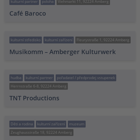
kulturní partner
poloha
Viehmarkt 11, 92224 Amberg
Café Baroco
kulturní středisko
kulturní zařízení
Fleurystraße 1, 92224 Amberg
Musikomm – Amberger Kulturwerk
hudba
kulturní partner
pořadatel / předprodej vstupenek
Herrnstraße 6-8, 92224 Amberg
TNT Productions
Děti a rodina
kulturní zařízení
muzeum
Zeughausstraße 18, 92224 Amberg