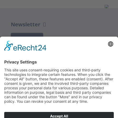
Newsletter
K REGISTRACI
Redakce bbkult.net
Centrum Bavaria Bohemia (CeBB)
Dr. Veronika Hofinger
Freyung 1, 92539 Schönsee
Tel.:
+49 (0)9674 / 92 48 78
veronika.hofinger@cebb.de
Kontakt