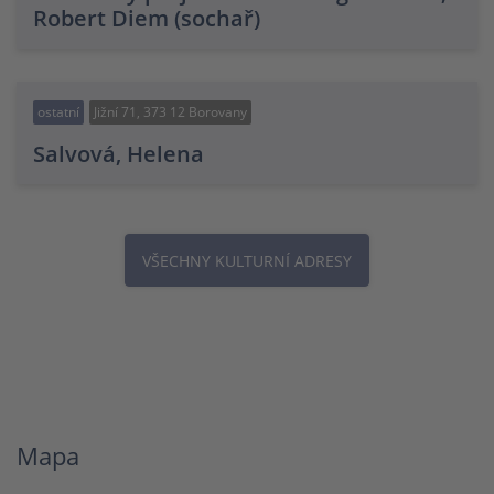
Robert Diem (sochař)
ostatní
Jižní 71, 373 12 Borovany
Salvová, Helena
VŠECHNY KULTURNÍ ADRESY
Mapa