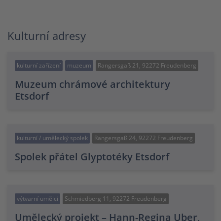
Kulturní adresy
kulturní zařízení
muzeum
Rangersgaß 21, 92272 Freudenberg
Muzeum chrámové architektury
Etsdorf
kulturní / umělecký spolek
Rangersgaß 24, 92272 Freudenberg
Spolek přátel Glyptotéky Etsdorf
výtvarní umělci
Schmiedberg 11, 92272 Freudenberg
Umělecký projekt – Hann-Regina Uber,