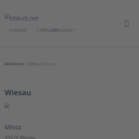
HLEDAT
PŘIHLÁSIT
LANGUAGE
bbkult.net
Místa
Wiesau
Wiesau
Místo
95676 Wiesau