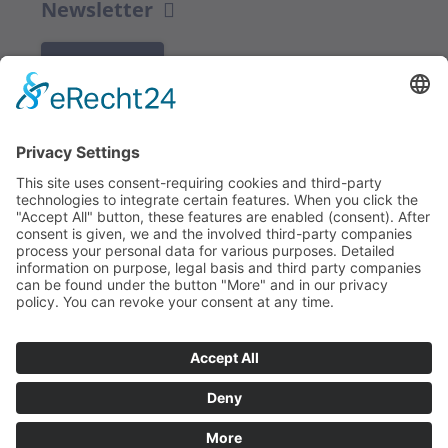
Newsletter
K REGISTRACI
Redakce bbkult.net
Centrum Bavaria Bohemia (CeBB)
Dr. Veronika Hofinger
Freyung 1, 92539 Schönsee
Tel.:
+49 (0)9674 / 92 48 78
veronika.hofinger@cebb.de
Kontakt
Tiráž
© Copyright
bbkult.net
Cookies