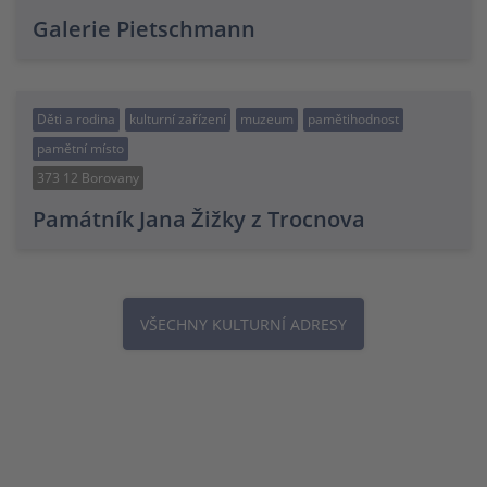
Galerie Pietschmann
Děti a rodina
kulturní zařízení
muzeum
pamětihodnost
pamětní místo
373 12 Borovany
Památník Jana Žižky z Trocnova
VŠECHNY KULTURNÍ ADRESY