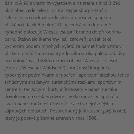
dálnici A 93 s vlastním výjezdem a na státní silnici B 299.
Skrz obec vede železniční trať Regensburg – Hof. Z
železničního nádraží jezdí také autobusové spoje do
blízkého i dalekého okolí. Díky centrální a dopravně
výhodné poloze je Wiesau vstupní branou do přírodního
parku Steinwald (kamenný les), zároveň je však také
výchozím bodem mnohých výletů za pamětihodnostmi v
blízkém okolí. Na rekreanty zde čeká široká paleta nabídky
pro volný čas: – blízká rekrační oblast “Wiesauská lesní
jezera” (“Wiesauer Waldseen”) s možností koupání a
výbornými podmínkami k rybaření, sportovní stezkou, lehce
schůdnými značenými turistickými stezkami, sportovním
centrem, tenisovými kurty a fitnessem – nabízíme také
dovolenou na selském dvoře – velké množství spolků a
svazů nabízí možnost účastnit se akcí v nejrůznějších
zájmových oblastech. Pozoruhodný je Kreuzbergský kostel,
který je poprvé písemně zmíňen v roce 1508.