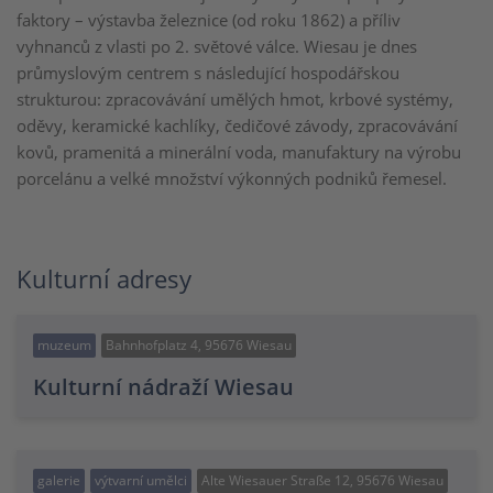
faktory – výstavba železnice (od roku 1862) a příliv
vyhnanců z vlasti po 2. světové válce. Wiesau je dnes
průmyslovým centrem s následující hospodářskou
strukturou: zpracovávání umělých hmot, krbové systémy,
oděvy, keramické kachlíky, čedičové závody, zpracovávání
kovů, pramenitá a minerální voda, manufaktury na výrobu
porcelánu a velké množství výkonných podniků řemesel.
Kulturní adresy
muzeum
Bahnhofplatz 4, 95676 Wiesau
Kulturní nádraží Wiesau
galerie
výtvarní umělci
Alte Wiesauer Straße 12, 95676 Wiesau