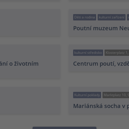
Děti a rodina
kulturní zařízení
Poutní muzeum Neuk
kulturní středisko
Klosterplatz 1
ání o životním
Centrum poutí, vzdě
Kulturní poklady
Marktplatz 10, 
Mariánská socha v p