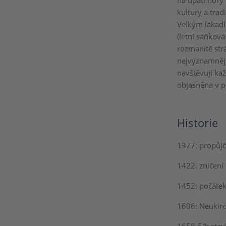
na úpatí hory
kultury a trad
Velkým lákadl
(letní sáňkov
rozmanitě strá
nejvýznamnějš
navštěvují kaž
objasněna v 
Historie
1377: propůjč
1422: zničení 
1452: počátek 
1606: Neukirc