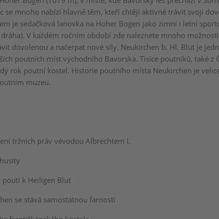
 Hoher Bogen (1079 m), v místě, kde Bavorský les přechází v Šum
ic se mnoho nabízí hlavně těm, kteří chtějí aktivně trávit svoji do
em je sedačková lanovka na Hoher Bogen jako zimní i letní spor
á dráha). V každém ročním období zde naleznete mnoho možností,
vit dovolenou a načerpat nové síly. Neukirchen b. Hl. Blut je jed
ích poutních míst východního Bavorska. Tisíce poutníků, také z 
dý rok poutní kostel. Historie poutního místa Neukirchen je veli
poutním muzeu.
ení tržních práv vévodou Albrechtem I.
husity
poutí k Heiligen Blut
hen se stává samostatnou farností