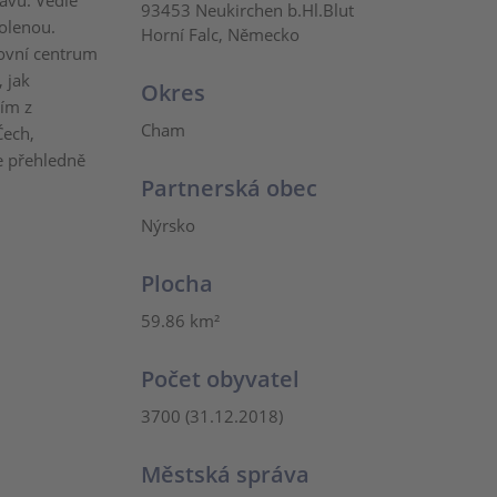
avu. Vedle
93453 Neukirchen b.Hl.Blut
volenou.
Horní Falc, Německo
tovní centrum
 jak
Okres
ním z
Cham
Čech,
ce přehledně
Partnerská obec
Nýrsko
Plocha
59.86 km²
Počet obyvatel
3700 (31.12.2018)
Městská správa