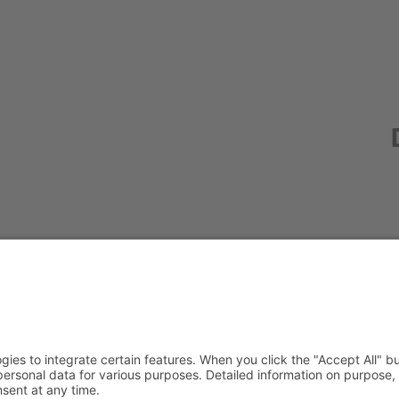
Redak
Centr
(CeBB
Dr. Ve
Freyun
Tel.:
+4