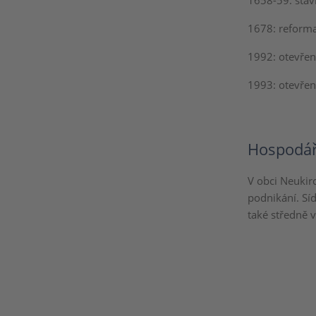
1658-59: stav
1678: reforma
1992: otevře
1993: otevřen
Hospodář
V obci Neukirc
podnikání. Síd
také středně v