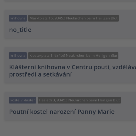
knihovna
Marktplatz 16, 93453 Neukirchen beim Heiligen Blut
no_title
knihovna
Klosterplatz 1, 93453 Neukirchen beim Heiligen Blut
Klášterní knihovna v Centru poutí, vzděláv
prostředí a setkávání
kostel / klášter
Hasleth 3, 93453 Neukirchen beim Heiligen Blut
Poutní kostel narození Panny Marie