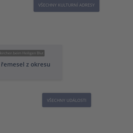
VŠECHNY KULTURNÍ ADRESY
kirchen beim Heiligen Blut
h řemesel z okresu
VŠECHNY UDÁLOSTI