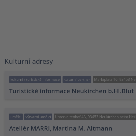
Kulturní adresy
kulturní / turistické informace
kulturní partner
Marktplatz 10, 93453 Ne
Turistické informace Neukirchen b.Hl.Blut
umělci
výtvarní umělci
Unterkaltenhof 4A, 93453 Neukirchen beim Heil
Ateliér MARRI, Martina M. Altmann