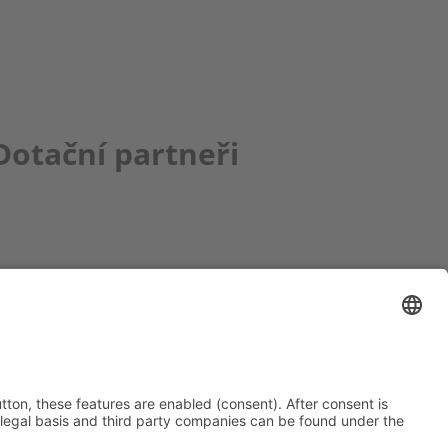
Dotační partneři
ce bbkult.net
um Bavaria Bohemia
)
ronika Hofinger
g 1, 92539 Schönsee
9 (0)9674 / 92 48 78