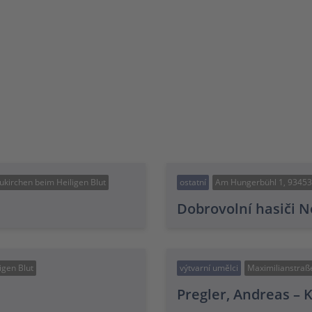
ukirchen beim Heiligen Blut
ostatní
Am Hungerbühl 1, 93453 
Dobrovolní hasiči N
igen Blut
výtvarní umělci
Maximilianstraß
Pregler, Andreas –