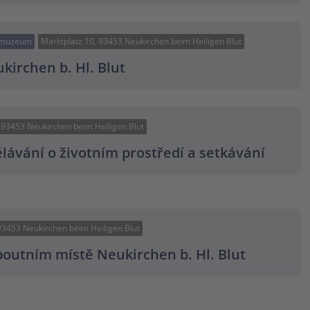
muzeum
Marktplatz 10, 93453 Neukirchen beim Heiligen Blut
irchen b. Hl. Blut
, 93453 Neukirchen beim Heiligen Blut
lávání o životním prostředí a setkávání
93453 Neukirchen beim Heiligen Blut
outním místě Neukirchen b. Hl. Blut