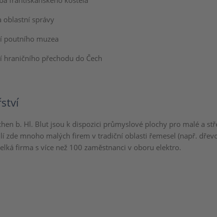
ba františkánského kostela
 oblastní správy
ní poutního muzea
í hraničního přechodu do Čech
ství
hen b. Hl. Blut jsou k dispozici průmyslové plochy pro malé a stř
lí zde mnoho malých firem v tradiční oblasti řemesel (např. dřevo-
elká firma s více než 100 zaměstnanci v oboru elektro.