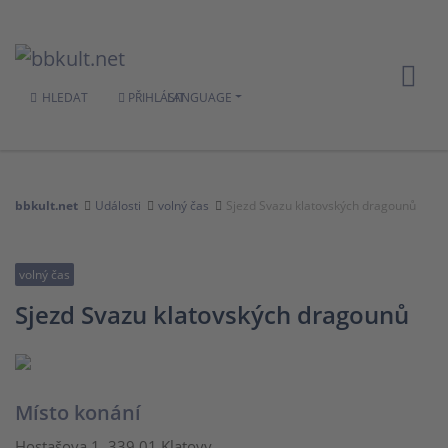
HLEDAT
PŘIHLÁSIT
LANGUAGE
bbkult.net
Události
volný čas
Sjezd Svazu klatovských dragounů
volný čas
Sjezd Svazu klatovských dragounů
Místo konání
Hostašova 1, 339 01 Klatovy