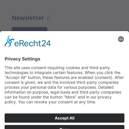
Newsletter
K REGISTRACI
Redakce bbkult.net
Centrum Bavaria Bohemia (CeBB)
Dr. Veronika Hofinger
Freyung 1, 92539 Schönsee
Tel.:
+49 (0)9674 / 92 48 78
veronika.hofinger@cebb.de
Kontakt
Tiráž