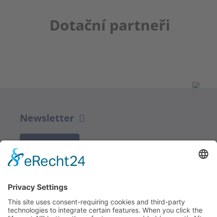
Dotační partneři
Newsletter
K REGISTRACI
Redakce bbkult.net
Centrum Bavaria Bohemia (CeBB)
Dr. Veronika Hofinger