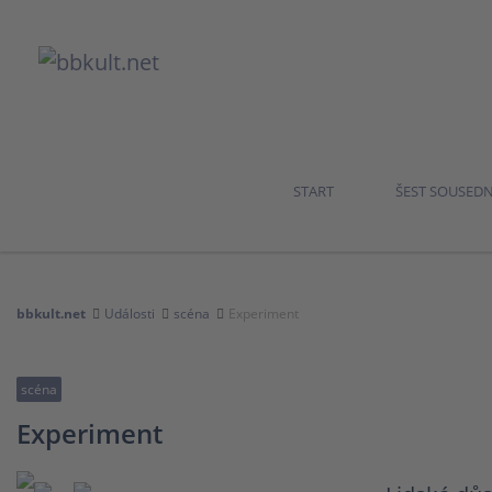
START
ŠEST SOUSED
bbkult.net
Události
scéna
Experiment
scéna
Experiment