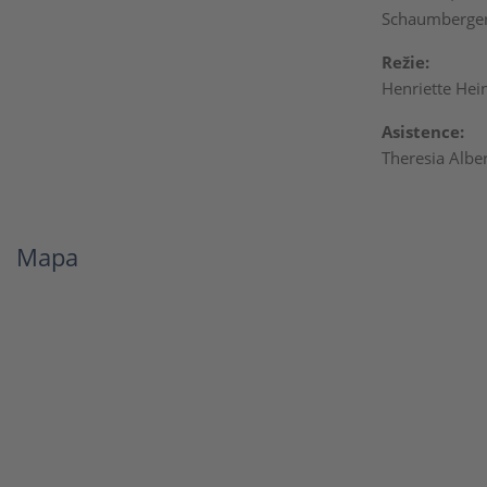
Schaumberger,
Režie:
Henriette Hei
A
sistence
:
Theresia Albe
Mapa