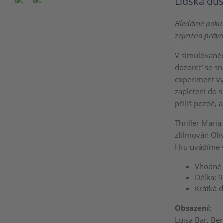
Lidská důs
Hledáme pokus
zejména právo
V simulovaném
dozorci“ se sn
experiment vy
zapleteni do 
příliš pozdě, a
Thriller Mari
zfilmován Oli
Hru uvádíme v
Vhodné 
Délka: 
Krátká 
Obsazení:
Luisa Bär, Ber