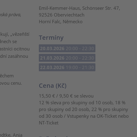
Emil-Kemmer-Haus, Schönseer Str. 47,
nská práva,
92526 Oberviechtach
Horní Falc, Německo
ují, „vězeňští
Termíny
 dnech se
20.03.2026
20:00 - 22:30
stníci ocitnou
vědní zasáhnou
21.03.2026
20:00 - 22:30
22.03.2026
19:00 - 21:30
spěchem
ovou cenu.
Cena (Kč)
15,50 € / 9,50 € se slevou
12 % sleva pro skupiny od 10 osob, 18 %
pro skupiny od 20 osob, 22 % pro skupiny
od 30 osob / Vstupenky na OK-Ticket nebo
NT-Ticket
edtke, Anja