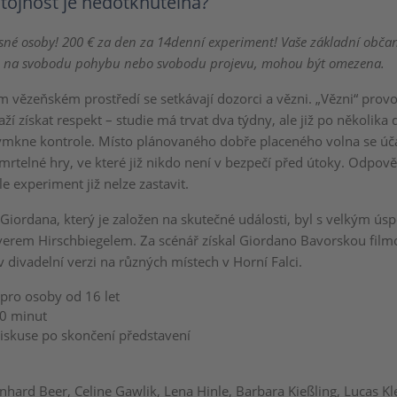
tojnost je nedotknutelná?
né osoby! 200 € za den za 14denní experiment! Vaše základní obča
 na svobodu pohybu nebo svobodu projevu, mohou být omezena.
 vězeňském prostředí se setkávají dozorci a vězni. „Vězni“ provok
aží získat respekt – studie má trvat dva týdny, ale již po několika
mkne kontrole. Místo plánovaného dobře placeného volna se úča
smrtelné hry, ve které již nikdo není v bezpečí před útoky. Odpo
le experiment již nelze zastavit.
a Giordana, který je založen na skutečné události, byl s velkým ú
verem Hirschbiegelem. Za scénář získal Giordano Bavorskou film
 divadelní verzi na různých místech v Horní Falci.
pro osoby od 16 let
90 minut
diskuse po skončení představení
nhard Beer, Celine Gawlik, Lena Hinle, Barbara Kießling, Lucas Kl