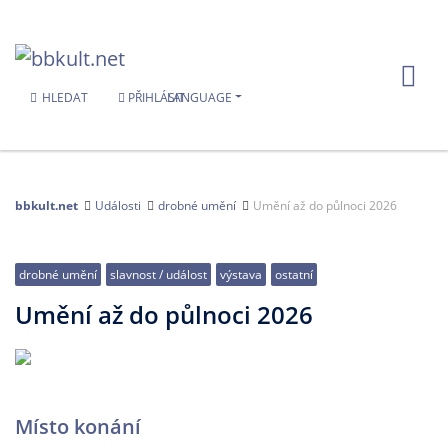
HLEDAT
PŘIHLÁSIT
LANGUAGE
bbkult.net
Události
drobné umění
Umění až do půlnoci 2026
drobné umění
slavnost / událost
výstava
ostatní
Umění až do půlnoci 2026
Místo konání