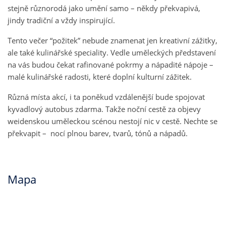
stejně různorodá jako umění samo – někdy překvapivá,
jindy tradiční a vždy inspirující.
Tento večer “požitek” nebude znamenat jen kreativní zážitky,
ale také kulinářské speciality. Vedle uměleckých představení
na vás budou čekat rafinované pokrmy a nápadité nápoje –
malé kulinářské radosti, které doplní kulturní zážitek.
Různá místa akcí, i ta poněkud vzdálenější bude spojovat
kyvadlový autobus zdarma. Takže noční cestě za objevy
weidenskou uměleckou scénou nestojí nic v cestě. Nechte se
překvapit – nocí plnou barev, tvarů, tónů a nápadů.
Mapa