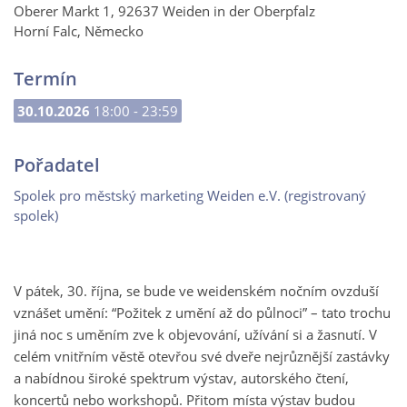
Oberer Markt 1, 92637 Weiden in der Oberpfalz
Horní Falc, Německo
Termín
30.10.2026
18:00 - 23:59
Pořadatel
Spolek pro městský marketing Weiden e.V. (registrovaný
spolek)
V pátek, 30. října, se bude ve weidenském nočním ovzduší
vznášet umění: “Požitek z umění až do půlnoci” – tato trochu
jiná noc s uměním zve k objevování, užívání si a žasnutí. V
celém vnitřním věstě otevřou své dveře nejrůznější zastávky
a nabídnou široké spektrum výstav, autorského čtení,
koncertů nebo workshopů. Přitom místa výstav budou