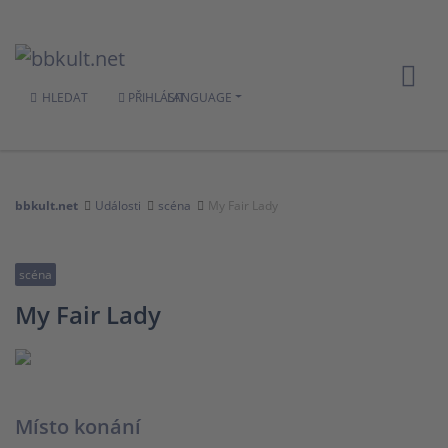
HLEDAT
PŘIHLÁSIT
LANGUAGE
bbkult.net
Události
scéna
My Fair Lady
scéna
My Fair Lady
Místo konání