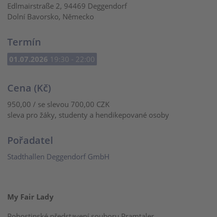
Edlmairstraße 2, 94469 Deggendorf
Dolní Bavorsko, Německo
Termín
01.07.2026
19:30 - 22:00
Cena (Kč)
950,00 / se slevou 700,00 CZK
sleva pro žáky, studenty a hendikepované osoby
Pořadatel
Stadthallen Deggendorf GmbH
My Fair Lady
Pohostinské představení souboru Pramtaler