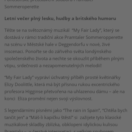
Sommeroperette
Letní večer plný lesku, hudby a britského humoru
Těšte se na světoznámý muzikál “My Fair Lady”, který se
dostává v rámci tradiční akce Pramtaler Sommeropperette
na scénu v Městské hale v Deggendorfu v nové, živé
inscenaci. Ponořte se do zářivého světa londýnského
společenského života a nechte se okouzlit příběhem plným
vtipu, srdečnosti a nezapomenutelných melodií!
“My Fair Lady” vypráví úchvatný příběh prosté květinářky
Elizy Doolittle, která má být přísnou rukou excentrického
profesora Higginse přetvořena na uhlazenou dámu – ale na
konci Eliza promění nejen svoji výslovnost.
S legendárními písněmi jako “The rain in Spain”, “Chtěla bych
tančit jen” a “Máš-li kapičku štěstí” si zažijete tyto klasické
muzikálové skladby zblízka, obklopeni idylickou kulisou
Pramtalu – v čerstvé interpretaci, s velkým souborem,