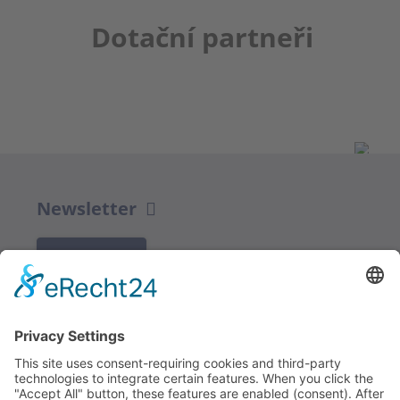
Dotační partneři
Newsletter
K REGISTRACI
Redakce bbkult.net
Centrum Bavaria Bohemia (CeBB)
Dr. Veronika Hofinger
Freyung 1, 92539 Schönsee