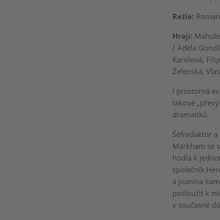
Režie:
Roman 
Hrají:
Mahulen
/ Adéla Gondí
Karolová, Fili
Želenská, Vla
I prostorná e
takové „převý
dramatiků.
Šéfredaktor a 
Markham se s
hodlá k jedno
společník Hen
a Joanina kam
posloužit k m
v současné d