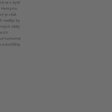
rá se v bytě
tří Henrymu
ní je však
ch naděje by
omných zdály
acích
řivé humorné
e a konflikty