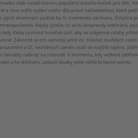
matku však nasadí korunu populární autorka knížek pro děti, kte
ě a chce svěřit vydání svého díla právě nakladatelství, které pa
ro jejich skomírající podnik by to znamenalo záchranu. Dotyčná pa
ravopočestná. Kdyby zjistila, co se tu doopravdy odehrává, jeji
Je tedy třeba vyvinout horečné úsilí, aby se vzájemné vztahy přít
inné. Zákonitě se tím zamotají ještě víc. Kolotoč zoufalých zastír
rozumění a lží, nechtěných záměn osob se rozjíždí naplno. Jisk
ční šarvátky nabírají na intenzitě. V momentu, kdy veškeré zádrhel
nání a ke zklidnění, zaskočí diváky ještě náhlá brilantní pointa.