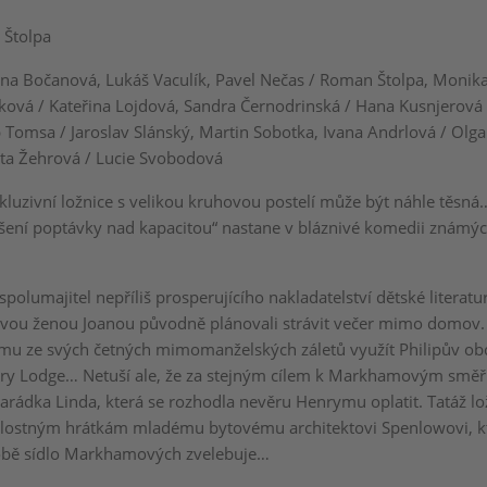
Štolpa
a Bočanová, Lukáš Vaculík, Pavel Nečas / Roman Štolpa, Monik
ková / Kateřina Lojdová, Sandra Černodrinská / Hana Kusnjerová 
p Tomsa / Jaroslav Slánský, Martin Sobotka, Ivana Andrlová / Olga
sta Žehrová / Lucie Svobodová
xkluzivní ložnice s velikou kruhovou postelí může být náhle těsn
šení poptávky nad kapacitou“ nastane v bláznivé komedii známýc
spolumajitel nepříliš prosperujícího nakladatelství dětské literatur
vou ženou Joanou původně plánovali strávit večer mimo domov. 
mu ze svých četných mimomanželských záletů využít Philipův ob
ry Lodge… Netuší ale, že za stejným cílem k Markhamovým směř
arádka Linda, která se rozhodla nevěru Henrymu oplatit. Tatáž lo
ilostným hrátkám mladému bytovému architektovi Spenlowovi, k
obě sídlo Markhamových zvelebuje…