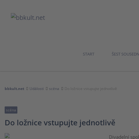
START
ŠEST SOUSED
bbkult.net
Události
scéna
Do ložnice vstupujte jednotlivě
scéna
Do ložnice vstupujte jednotlivě
Divadelní spo