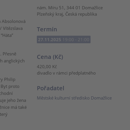
nám. Míru 51, 344 01 Domažlice
Plzeňský kraj, Česká republika
a Absolonová
/ Vítězslava
Termín
 “Háta”
27.11.2025
19:00 - 21:00
á… Přesně
Cena (Kč)
h anglických
420,00 Kč
divadlo v rámci předplatného
y Philip
Byt proto
Pořadatel
chodní
Městské kulturní středisko Domažlice
uje jeho žena
žnice má také
terý