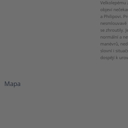
Velkolepému z
objeví nečekan
a Philipovi. P
nesmlouvavě m
se zhroutily. 
normální a nev
manévrů, nedo
slovní i situa
dospějí k urov
Mapa