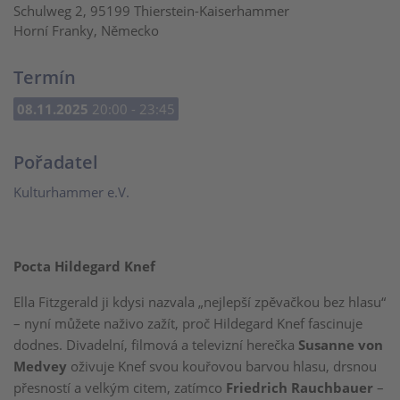
Schulweg 2, 95199 Thierstein-Kaiserhammer
Horní Franky, Německo
Termín
08.11.2025
20:00 - 23:45
Pořadatel
Kulturhammer e.V.
Pocta Hildegard Knef
Ella Fitzgerald ji kdysi nazvala „nejlepší zpěvačkou bez hlasu“
– nyní můžete naživo zažít, proč Hildegard Knef fascinuje
dodnes. Divadelní, filmová a televizní herečka
Susanne von
Medvey
oživuje Knef svou kouřovou barvou hlasu, drsnou
přesností a velkým citem, zatímco
Friedrich Rauchbauer
–