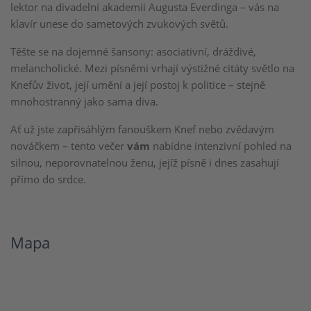
lektor na divadelní akademii Augusta Everdinga – vás na
klavír unese do sametových zvukových světů.
Těšte se na dojemné šansony: asociativní, dráždivé,
melancholické. Mezi písněmi vrhají výstižné citáty světlo na
Knefův život, její umění a její postoj k politice – stejně
mnohostranný jako sama diva.
Ať už jste zapřisáhlým fanouškem Knef nebo zvědavým
nováčkem – tento večer
vám
nabídne intenzivní pohled na
silnou, neporovnatelnou ženu, jejíž písně i dnes zasahují
přímo do srdce.
Mapa