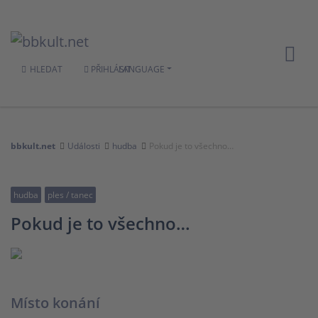
HLEDAT
PŘIHLÁSIT
LANGUAGE
bbkult.net
Události
hudba
Pokud je to všechno…
hudba
ples / tanec
Pokud je to všechno…
Místo konání