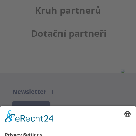
Kruh partnerů
Dotační partneři
Newsletter
K REGISTRACI
Redakce bbkult.net