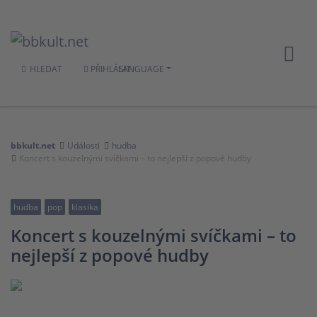
HLEDAT
PŘIHLÁSIT
LANGUAGE
bbkult.net
Události
hudba
Koncert s kouzelnými svíčkami – to nejlepší z popové hudby
hudba
pop
klasika
Koncert s kouzelnými svíčkami – to
nejlepší z popové hudby