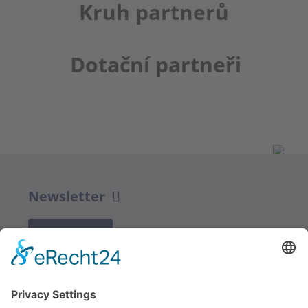
Kruh partnerů
Dotační partneři
Newsletter
K REGISTRACI
Redakce bbkult.net