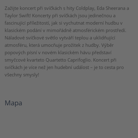
Zažijte koncert při svíčkách s hity Coldplay, Eda Sheerana a
Taylor Swift! Koncerty při svíčkách jsou jedinečnou a
fascinující příležitostí, jak si vychutnat moderní hudbu v
klasickém podání v mimořádně atmosférickém prostředí.
Náladové svíčkové světlo vytváří teplou a uklidňující
atmosféru, která umocňuje prožitek z hudby. Výběr
popových písní v novém klasickém hávu představí
smyčcové kvarteto Quartetto Caprifoglio. Koncert při
svíčkách je více než jen hudební událost – je to cesta pro
všechny smysly!
Mapa