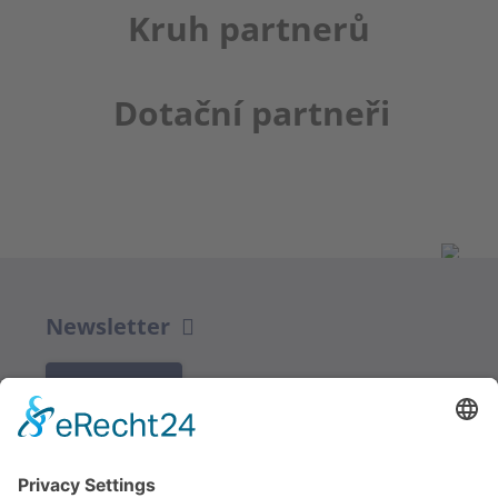
Kruh partnerů
Dotační partneři
Newsletter
K REGISTRACI
Redakce bbkult.net