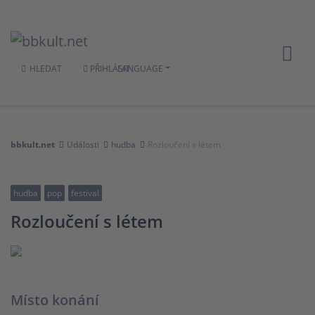
HLEDAT
PŘIHLÁSIT
LANGUAGE
bbkult.net
Události
hudba
Rozloučení s létem
hudba
pop
festival
Rozloučení s létem
Místo konání