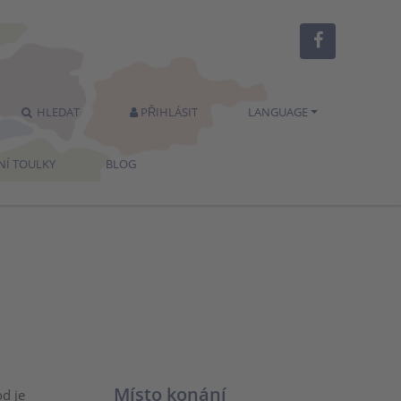
HLEDAT
PŘIHLÁSIT
LANGUAGE
NÍ TOULKY
BLOG
Místo konání
od je