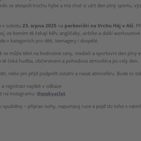
kdo se alespoň trochu hýbe a má chuť si užít den plný sportu, výz
á v sobotu
23. srpna 2025
na
parkovišti na Vrchu Háj v Aši
. P
j, ve kterém tě čekají běh, angličáky, airbike a další workoutové 
de v kategoriích pro děti, teenagery i dospělé.
k se může těšit na hodnotné ceny, medaili a sportovní den plný e
tě čeká hudba, občerstvení a pohodová atmosféra po celý den.
odit, nebo jen přijď podpořit ostatní a nasát atmosféru. Bude to stá
 a registraci najdeš v odkaze
ké na Instagramu:
@asskyatlet
u spuštěny – připrav nohy, napumpuj ruce a pojď do toho s námi!