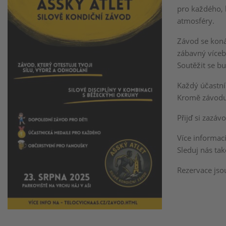
pro každého, 
atmosféry.
Závod se kon
zábavný vícebo
Soutěžit se bu
Každý účastní
Kromě závodu 
Přijď si zazáv
Více informací
Sleduj nás ta
Rezervace jso