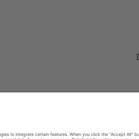
Redak
Centr
(CeBB
Dr. Ve
Freyun