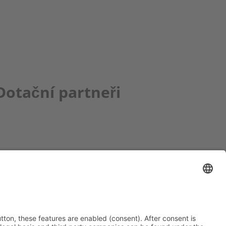
Dotační partneři
ce bbkult.net
um Bavaria Bohemia
)
ronika Hofinger
g 1, 92539 Schönsee