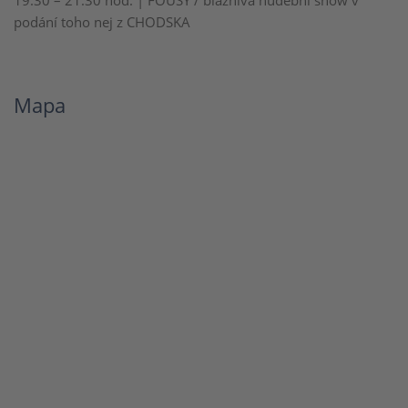
19:30 – 21:30 hod. | FOUSY / bláznivá hudební show v
podání toho nej z CHODSKA
Mapa