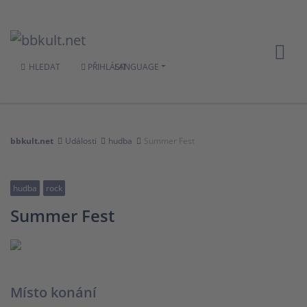
HLEDAT
PŘIHLÁSIT
LANGUAGE
bbkult.net
Události
hudba
Summer Fest
hudba
rock
Summer Fest
Místo konání