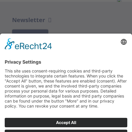
Newsletter
K REGISTRACI
Redakce bbkult.net
Centrum Bavaria Bohemia (CeBB)
Dr. Veronika Hofinger
Freyung 1, 92539 Schönsee
Tel.:
+49 (0)9674 / 92 48 78
veronika.hofinger@cebb.de
Kontakt