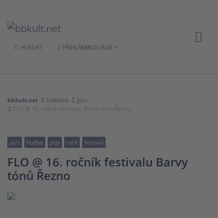
HLEDAT
PŘIHLÁSIT
LANGUAGE
bbkult.net
Události
jazz
FLO @ 16. ročník festivalu Barvy tónů Řezno
jazz
hudba
pop
rock
festival
FLO @ 16. ročník festivalu Barvy
tónů Řezno