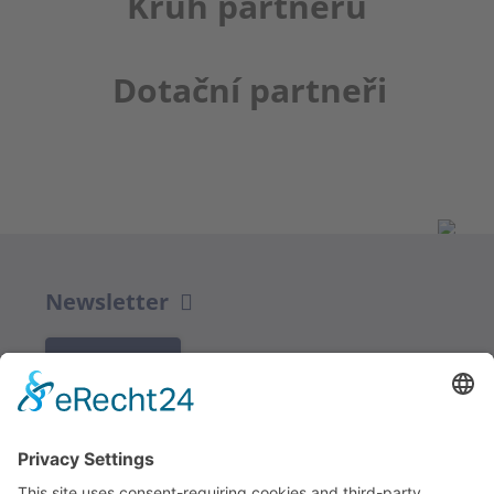
Kruh partnerů
Dotační partneři
Newsletter
K REGISTRACI
Redakce bbkult.net
Centrum Bavaria Bohemia (CeBB)