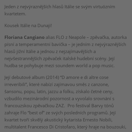
Jeden z nejvýraznějších hlasů Itálie se svým virtuózním
kvartetem.
Kousek Itálie na Dunaji!
Floriana Cangiano
alias FLO z Neapole – zpěvačka, autorka
písní a temperamentní bavička – je jedním z nejvýraznějších
hlasů jižní Itálie a jednou z nejzajímavějších a
nejvšestrannějších zpěvaček italské hudební scény. Její
hudba se pohybuje mezi soundem world a pop music.
Její debutové album (2014) “D amore e di altre cose
irreveribili”, které nabízí zajímavou směs z canzone,
šansonu, popu, latin, jazzu a folku, získalo četné ceny,
vzbudilo mezinárodní pozornost a vyvolalo srovnání s
francouzskou zpěvačkou ZAZ. Pro festival Barvy tónů
zahraje Flo “best of” ze svých posledních programů. Její
kvartet tvoří skvělý akustický kytarista Ernesto Nobili,
multitalent Francesco Di Cristofaro, který hraje na bouzouki,