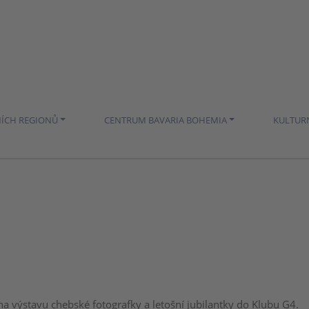
NÍCH REGIONŮ
CENTRUM BAVARIA BOHEMIA
KULTUR
na výstavu chebské fotografky a letošní jubilantky do Klubu G4.