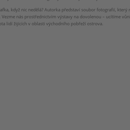
afka, když nic nedělá? Autorka představí soubor fotografií, který
i. Vezme nás prostřednictvím výstavy na dovolenou – ucítíme vůni,
ota lidí žijících v oblasti východního pobřeží ostrova.