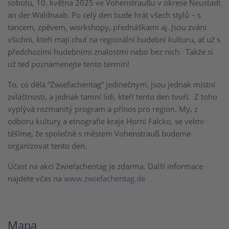
sobotu, 10. května 2025 ve Vohenstraußu v okrese Neustadt
an der Waldnaab. Po celý den bude hrát všech stylů – s
tancem, zpěvem, workshopy, přednáškami aj. Jsou zváni
všichni, kteří mají chuť na regionální hudební kulturu, ať už s
předchozími hudebními znalostmi nebo bez nich. Takže si
už teď poznamenejte tento termín!
To, co dělá “Zwiefachentag” jedinečným, jsou jednak místní
zvláštnosti, a jednak tamní lidí, kteří tento den tvoří. Z toho
vyplývá rozmanitý program a přínos pro region. My, z
odboru kultury a etnografie kraje Horní Falcko, se velmi
těšíme, že společně s městem Vohenstrauß budeme
organizovat tento den.
Účast na akci Zwiefachentag je zdarma. Další informace
najdete včas na
www.zwiefachentag.de
Mapa