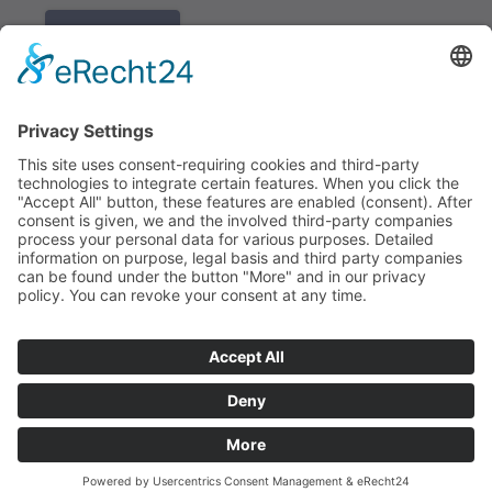
K REGISTRACI
Redakce bbkult.net
Centrum Bavaria Bohemia (CeBB)
Dr. Veronika Hofinger
Freyung 1, 92539 Schönsee
Tel.:
+49 (0)9674 / 92 48 78
veronika.hofinger@cebb.de
Kontakt
Tiráž
© Copyright
bbkult.net
Cookies
Ochrana osobních údajů