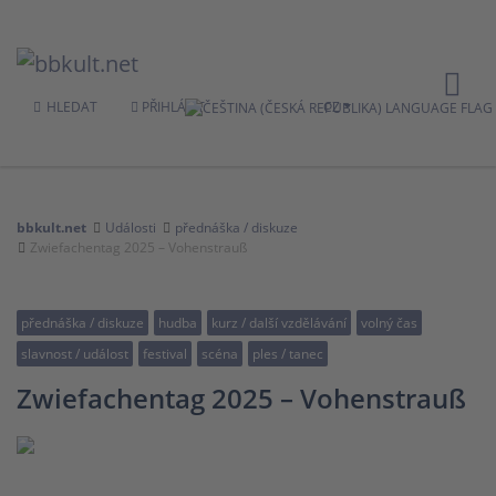
HLEDAT
PŘIHLÁSIT
CZ
bbkult.net
Události
přednáška / diskuze
Zwiefachentag 2025 – Vohenstrauß
přednáška / diskuze
hudba
kurz / další vzdělávání
volný čas
slavnost / událost
festival
scéna
ples / tanec
Zwiefachentag 2025 – Vohenstrauß