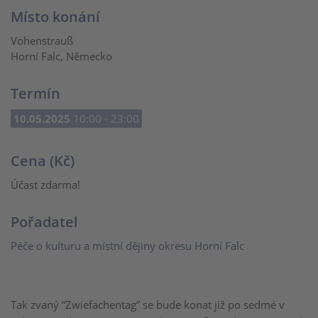
Místo konání
Vohenstrauß
Horní Falc, Německo
Termín
10.05.2025
10:00 - 23:00
Cena (Kč)
Účast zdarma!
Pořadatel
Péče o kulturu a místní dějiny okresu Horní Falc
Tak zvaný “Zwiefachentag” se bude konat již po sedmé v