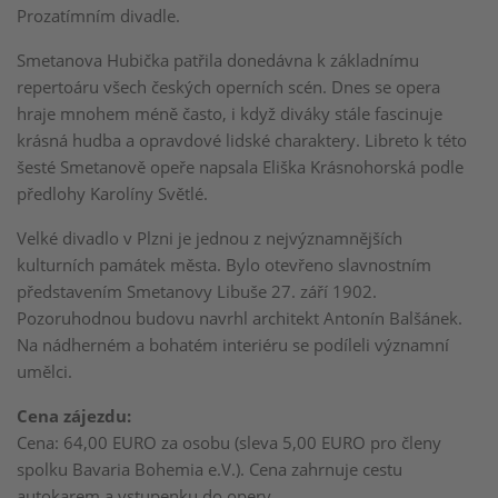
Prozatímním divadle.
Smetanova Hubička patřila donedávna k základnímu
repertoáru všech českých operních scén. Dnes se opera
hraje mnohem méně často, i když diváky stále fascinuje
krásná hudba a opravdové lidské charaktery. Libreto k této
šesté Smetanově opeře napsala Eliška Krásnohorská podle
předlohy Karolíny Světlé.
Velké divadlo v Plzni je jednou z nejvýznamnějších
kulturních památek města. Bylo otevřeno slavnostním
představením Smetanovy Libuše 27. září 1902.
Pozoruhodnou budovu navrhl architekt Antonín Balšánek.
Na nádherném a bohatém interiéru se podíleli významní
umělci.
Cena zájezdu:
Cena: 64,00 EURO za osobu (sleva 5,00 EURO pro členy
spolku Bavaria Bohemia e.V.). Cena zahrnuje cestu
autokarem a vstupenku do opery.