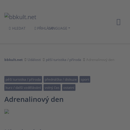
HLEDAT
PŘIHLÁSIT
LANGUAGE
bbkult.net
Události
pěší turistika / příroda
Adrenalinový den
pěší turistika / příroda
přednáška / diskuze
sport
kurz / další vzdělávání
volný čas
ostatní
Adrenalinový den