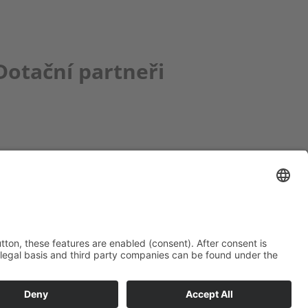
Dotační partneři
ce bbkult.net
um Bavaria Bohemia
)
ronika Hofinger
g 1, 92539 Schönsee
9 (0)9674 / 92 48 78
ka.hofinger@cebb.de