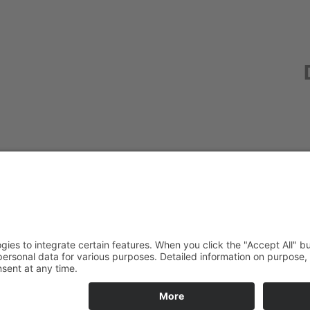
Redak
Centr
(CeBB
Dr. Ve
Freyun
Tel.:
+4
veroni