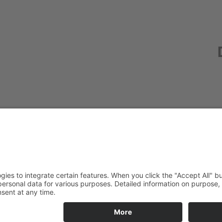
Redak
Centr
(CeBB
Dr. Ve
Freyun
Tel.:
+4
veroni