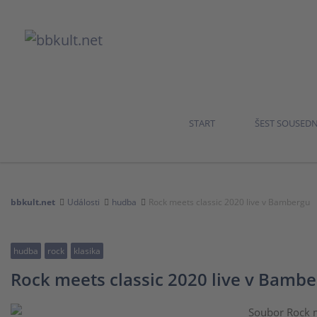
START
ŠEST SOUSED
bbkult.net
Události
hudba
Rock meets classic 2020 live v Bambergu
hudba
rock
klasika
Rock meets classic 2020 live v Bamb
Soubor Rock m