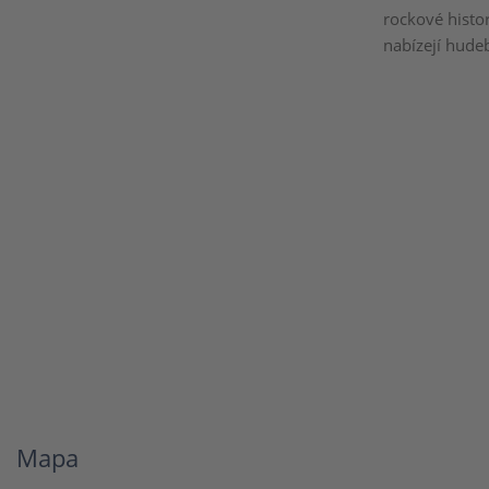
rockové histo
nabízejí hude
Mapa