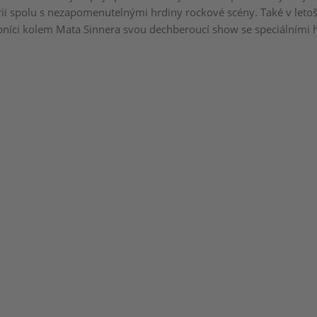
rii spolu s nezapomenutelnými hrdiny rockové scény. Také v leto
bníci kolem Mata Sinnera svou dechberoucí show se speciálními 