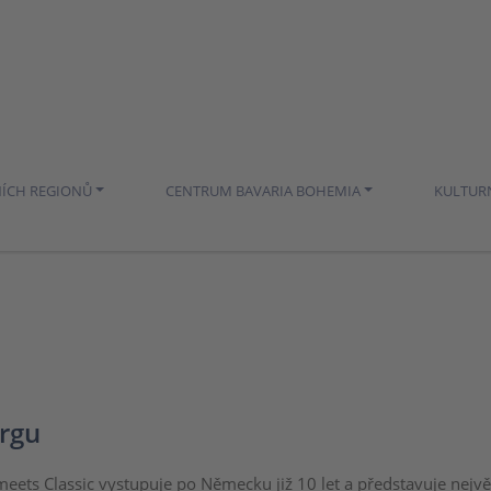
NÍCH REGIONŮ
CENTRUM BAVARIA BOHEMIA
KULTUR
ergu
eets Classic vystupuje po Německu již 10 let a představuje největ