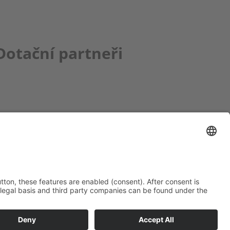
Dotační partneři
ce bbkult.net
um Bavaria Bohemia
)
ronika Hofinger
g 1, 92539 Schönsee
9 (0)9674 / 92 48 78
ka.hofinger@cebb.de