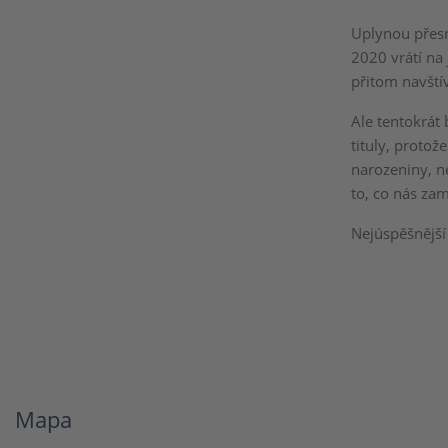
Uplynou přesn
2020 vrátí na
přitom navští
Ale tentokrát
tituly, protož
narozeniny, n
to, co nás zam
Nejúspěšnější 
Mapa