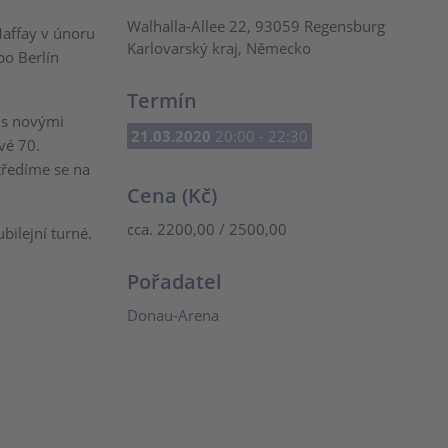
Walhalla-Allee 22, 93059 Regensburg
Maffay v únoru
Karlovarský kraj, Německo
po Berlín
Termín
 s novými
21.03.2020
20:00 - 22:30
své 70.
tředíme se na
Cena (Kč)
cca. 2200,00 / 2500,00
bilejní turné.
Pořadatel
Donau-Arena