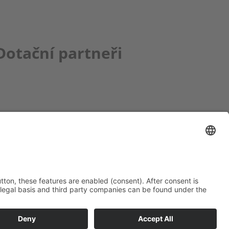
Dotační partneři
ce bbkult.net
um Bavaria Bohemia
)
ronika Hofinger
g 1, 92539 Schönsee
9 (0)9674 / 92 48 78
ka.hofinger@cebb.de