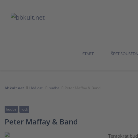
START
ŠEST SOUSED
bbkult.net
Události
hudba
Peter Maffay & Band
hudba
rock
Peter Maffay & Band
Tentokrát bud