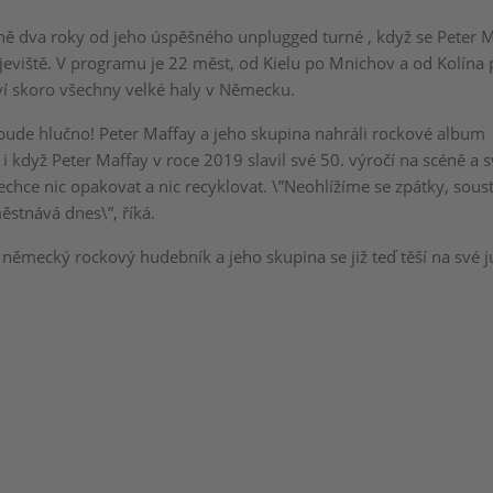
ě dva roky od jeho úspěšného unplugged turné , když se Peter 
 jeviště. V programu je 22 měst, od Kielu po Mnichov a od Kolína 
ví skoro všechny velké haly v Německu.
 bude hlučno! Peter Maffay a jeho skupina nahráli rockové album
e i když Peter Maffay v roce 2019 slavil své 50. výročí na scéně a 
echce nic opakovat a nic recyklovat. \”Neohlížíme se zpátky, sous
ěstnává dnes\”, říká.
německý rockový hudebník a jeho skupina se již teď těší na své ju