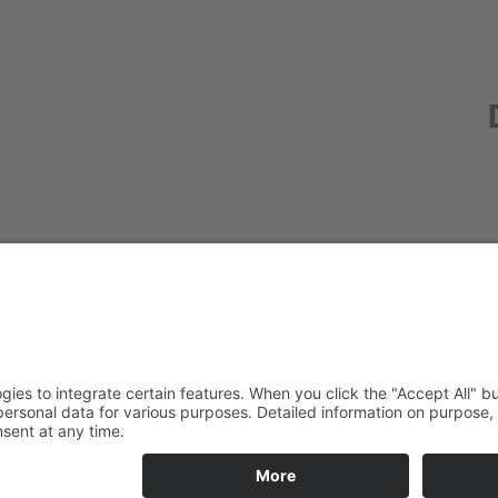
Redak
Centr
(CeBB
Dr. Ve
Freyun
Tel.:
+4
veroni