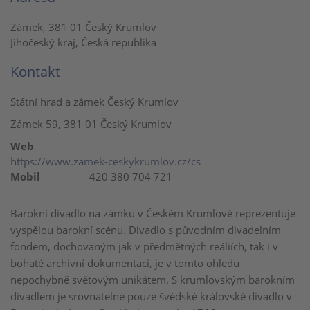
Zámek, 381 01 Český Krumlov
Jihočeský kraj, Česká republika
Kontakt
Státní hrad a zámek Český Krumlov
Zámek 59, 381 01 Český Krumlov
Web
https://www.zamek-ceskykrumlov.cz/cs
Mobil
420 380 704 721
Barokní divadlo na zámku v Českém Krumlově reprezentuje
vyspělou barokní scénu. Divadlo s původním divadelním
fondem, dochovaným jak v předmětných reáliích, tak i v
bohaté archivní dokumentaci, je v tomto ohledu
nepochybně světovým unikátem. S krumlovským barokním
divadlem je srovnatelné pouze švédské královské divadlo v