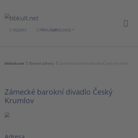
HLEDAT
PŘIHLÁSIT
LANGUAGE
bbkult.net
Barock adresy
Zámecké barokní divadlo Český Krumlov
Zámecké barokní divadlo Český
Krumlov
Adresa