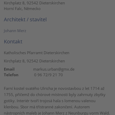
Kirchplatz 8, 92542 Dieterskirchen
Horní Falc, Německo
Architekt / stavitel
Johann Merz
Kontakt
Katholisches Pfarramt Dieterskirchen
Kirchplatz 8, 92542 Dieterskirchen
Email
markus.urban@gmx.de
Telefon
0 96 72/9 21 70
Farní kostel svatého Ulricha je novostavbou z let 1714 až
1755, přičemž do chórové místnosti byly zahrnuty zbytky
gotiky. Interiér tvoří trojosá hala s lomenou valenou
klenbou. Sbor má třístranné zakončení. Autorem
nástropních maleb je Johann Merz z Neunburgu vorm Wald.