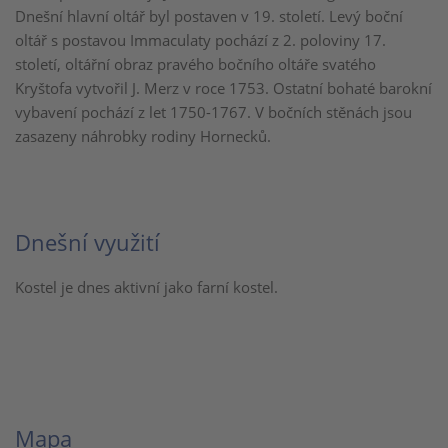
Dnešní hlavní oltář byl postaven v 19. století. Levý boční
oltář s postavou Immaculaty pochází z 2. poloviny 17.
století, oltářní obraz pravého bočního oltáře svatého
Kryštofa vytvořil J. Merz v roce 1753. Ostatní bohaté barokní
vybavení pochází z let 1750-1767. V bočních stěnách jsou
zasazeny náhrobky rodiny Hornecků.
Dnešní využití
Kostel je dnes aktivní jako farní kostel.
Mapa