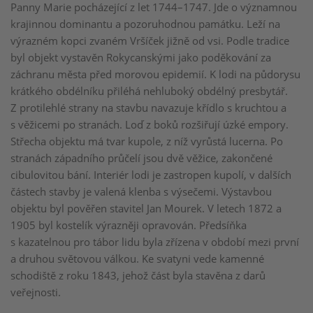
Panny Marie pocházející z let 1744–1747. Jde o významnou
krajinnou dominantu a pozoruhodnou památku. Leží na
výrazném kopci zvaném Vršíček jižně od vsi. Podle tradice
byl objekt vystavěn Rokycanskými jako poděkování za
záchranu města před morovou epidemií. K lodi na půdorysu
krátkého obdélníku přiléhá nehluboký obdélný presbytář.
Z protilehlé strany na stavbu navazuje křídlo s kruchtou a
s věžicemi po stranách. Loď z boků rozšiřují úzké empory.
Střecha objektu má tvar kupole, z níž vyrůstá lucerna. Po
stranách západního průčelí jsou dvě věžice, zakončené
cibulovitou bání. Interiér lodi je zastropen kupolí, v dalších
částech stavby je valená klenba s výsečemi. Výstavbou
objektu byl pověřen stavitel Jan Mourek. V letech 1872 a
1905 byl kostelík výrazněji opravován. Předsíňka
s kazatelnou pro tábor lidu byla zřízena v období mezi první
a druhou světovou válkou. Ke svatyni vede kamenné
schodiště z roku 1843, jehož část byla stavěna z darů
veřejnosti.