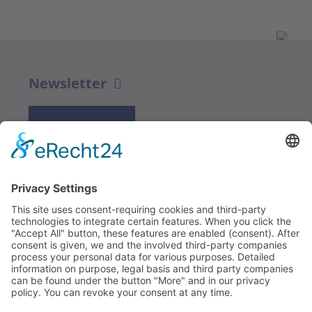
Newsletter
K REGISTRACI
Redakce bbkult.net
Centrum Bavaria Bohemia (CeBB)
Dr. Veronika Hofinger
Freyung 1, 92539 Schönsee
Tel.:
+49 (0)9674 / 92 48 78
veronika.hofinger@cebb.de