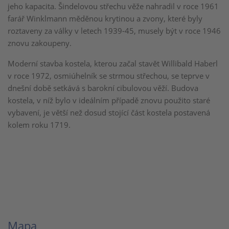
jeho kapacita. Šindelovou střechu věže nahradil v roce 1961
farář Winklmann měděnou krytinou a zvony, které byly
roztaveny za války v letech 1939-45, musely být v roce 1946
znovu zakoupeny.
Moderní stavba kostela, kterou začal stavět Willibald Haberl
v roce 1972, osmiúhelník se strmou střechou, se teprve v
dnešní době setkává s barokní cibulovou věží. Budova
kostela, v níž bylo v ideálním případě znovu použito staré
vybavení, je větší než dosud stojící část kostela postavená
kolem roku 1719.
Mapa