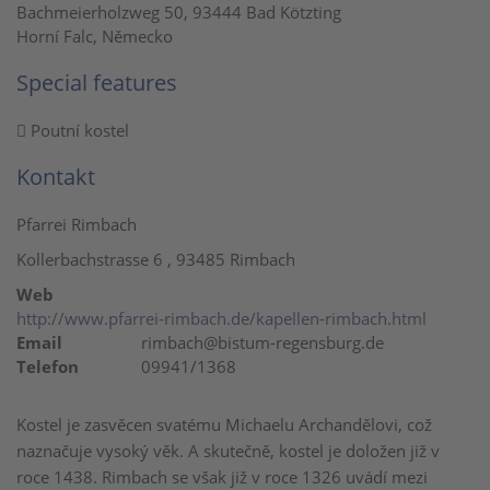
Bachmeierholzweg 50, 93444 Bad Kötzting
Horní Falc, Německo
Special features
Poutní kostel
Kontakt
Pfarrei Rimbach
Kollerbachstrasse 6 , 93485 Rimbach
Web
http://www.pfarrei-rimbach.de/kapellen-rimbach.html
Email
rimbach@bistum-regensburg.de
Telefon
09941/1368
Kostel je zasvěcen svatému Michaelu Archandělovi, což
naznačuje vysoký věk. A skutečně, kostel je doložen již v
roce 1438. Rimbach se však již v roce 1326 uvádí mezi