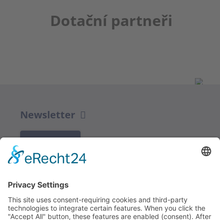
Dotační partneři
Newsletter
K REGISTRACI
Redakce bbkult.net
Centrum Bavaria Bohemia (CeBB)
Dr. Veronika Hofinger
Freyung 1, 92539 Schönsee