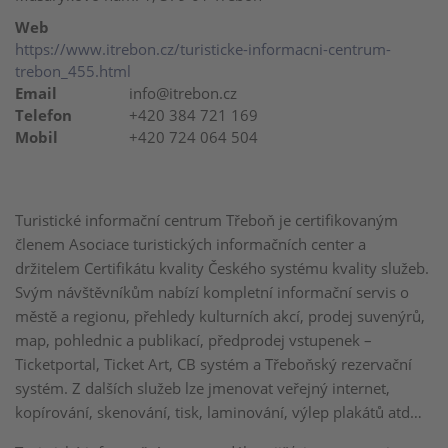
Web
https://www.itrebon.cz/turisticke-informacni-centrum-
trebon_455.html
Email
info@itrebon.cz
Telefon
+420 384 721 169
Mobil
+420 724 064 504
Turistické informační centrum Třeboň je certifikovaným
členem Asociace turistických informačních center a
držitelem Certifikátu kvality Českého systému kvality služeb.
Svým návštěvníkům nabízí kompletní informační servis o
městě a regionu, přehledy kulturních akcí, prodej suvenýrů,
map, pohlednic a publikací, předprodej vstupenek –
Ticketportal, Ticket Art, CB systém a Třeboňský rezervační
systém. Z dalších služeb lze jmenovat veřejný internet,
kopírování, skenování, tisk, laminování, výlep plakátů atd…