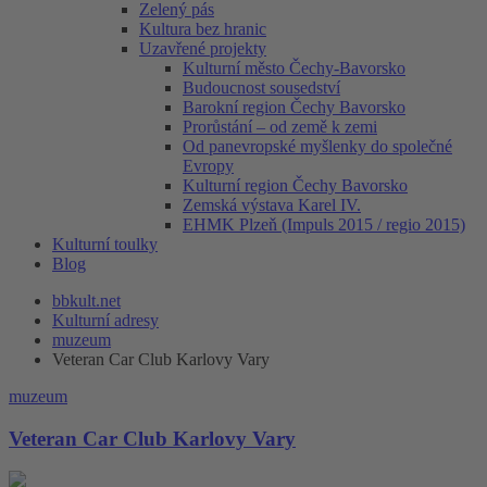
Zelený pás
Kultura bez hranic
Uzavřené projekty
Kulturní město Čechy-Bavorsko
Budoucnost sousedství
Barokní region Čechy Bavorsko
Prorůstání – od země k zemi
Od panevropské myšlenky do společné
Evropy
Kulturní region Čechy Bavorsko
Zemská výstava Karel IV.
EHMK Plzeň (Impuls 2015 / regio 2015)
Kulturní toulky
Blog
bbkult.net
Kulturní adresy
muzeum
Veteran Car Club Karlovy Vary
muzeum
Veteran Car Club Karlovy Vary