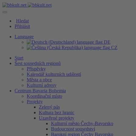
Hledat
Přihlásit
Language
DE
CZ
Start
Šest sousedních regionů
Příspěvky
Kalendář kulturních událostí
Města a obce
Kulturní adresy
Centrum Bavaria Bohemia
Koordinační místo
Projekty
Zelený pás
Kultura bez hranic
Uzavřené projekty
Kulturní město Čechy-Bavorsko
Budoucnost sousedství
Barokní region Čechy Bavorsko