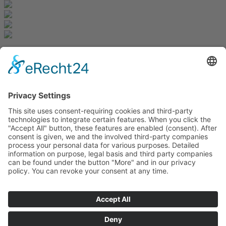
Newsletter
K registraci
Redakce bbkult.net
Centrum Bavaria Bohemia (CeBB)
Dr. Veronika Hofinger
Freyung 1, 92539 Schönsee
Tel.:
+49 (0)9674 / 92 48 78
veronika.hofinger@cebb.de
© Copyright bbkult.net
Kontakt
Tiráž
Cookies