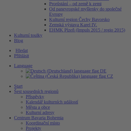
Prorůstání – od země k zemi
Od panevropské myšlenky do společné
Evropy
Kulturní region Čechy Bavorsko
Zemská výstava Karel IV.
EHMK Plzeň (Impuls 2015 / regio 2015)
Kulturní toulky
Blog
Hledat
Přihlásit
Language
DE
CZ
Start
Šest sousedních regionů
Příspěvky
Kalendář kulturních událostí
Města a obce
Kulturní adresy
Centrum Bavaria Bohemia
Koordinační místo
Projekty