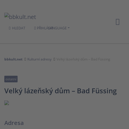
HLEDAT
PŘIHLÁSIT
LANGUAGE
bbkult.net
Kulturní adresy
Velký lázeňský dům – Bad Füssing
ostatní
Velký lázeňský dům – Bad Füssing
Adresa