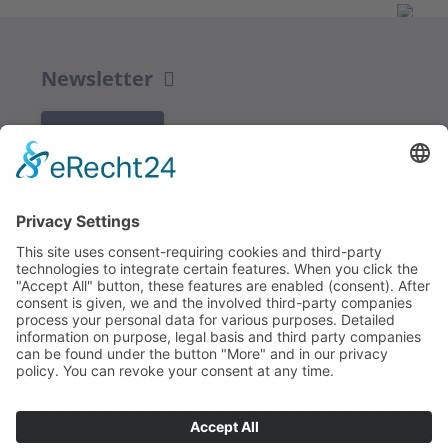
Newsletter
K REGISTRACI
Redakce bbkult.net
Centrum Bavaria Bohemia (CeBB)
Dr. Veronika Hofinger
Freyung 1, 92539 Schönsee
Tel.:
+49 (0)9674 / 92 48 78
veronika.hofinger@cebb.de
Kontakt