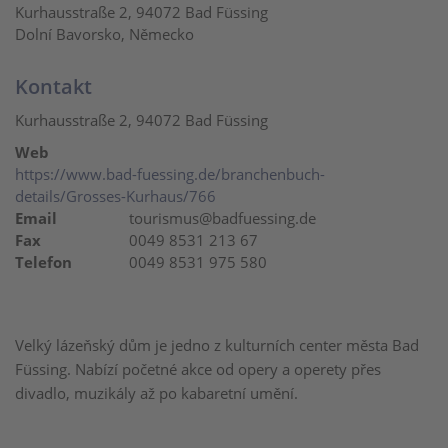
Kurhausstraße 2, 94072 Bad Füssing
Dolní Bavorsko, Německo
Kontakt
Kurhausstraße 2, 94072 Bad Füssing
Web
https://www.bad-fuessing.de/branchenbuch-
details/Grosses-Kurhaus/766
Email
tourismus@badfuessing.de
Fax
0049 8531 213 67
Telefon
0049 8531 975 580
Velký lázeňský dům je jedno z kulturních center města Bad
Füssing. Nabízí početné akce od opery a operety přes
divadlo, muzikály až po kabaretní umění.