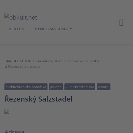
HLEDAT
PŘIHLÁSIT
LANGUAGE
bbkult.net
Kulturní adresy
architektonická památka
Řezenský Salzstadel
architektonická památka
galerie
kulturní středisko
ostatní
Řezenský Salzstadel
Adresa