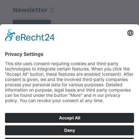
Newsletter
K REGISTRACI
Redakce bbkult.net
Centrum Bavaria Bohemia (CeBB)
Dr. Veronika Hofinger
Freyung 1, 92539 Schönsee
Tel.:
+49 (0)9674 / 92 48 78
veronika.hofinger@cebb.de
Kontakt
Tiráž
© Copyright
bbkult.net