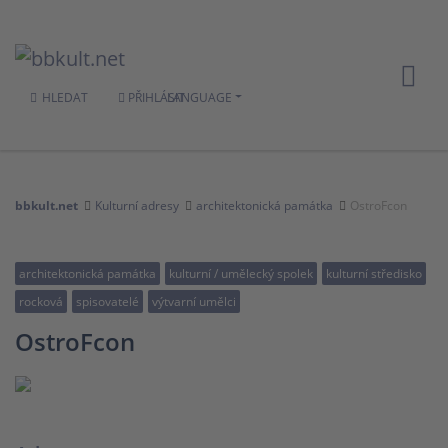
HLEDAT
PŘIHLÁSIT
LANGUAGE
bbkult.net
Kulturní adresy
architektonická památka
OstroFcon
architektonická památka
kulturní / umělecký spolek
kulturní středisko
rocková
spisovatelé
výtvarní umělci
OstroFcon