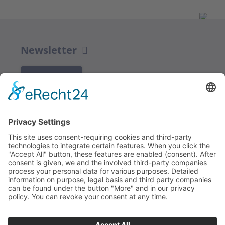
Newsletter
K REGISTRACI
Redakce bbkult.net
Centrum Bavaria Bohemia (CeBB)
Dr. Veronika Hofinger
Freyung 1, 92539 Schönsee
Tel.:
+49 (0)9674 / 92 48 78
veronika.hofinger@cebb.de
Kontakt