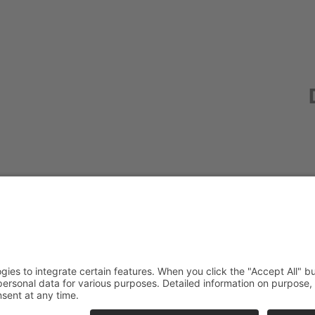
Redak
Centr
(CeBB
Dr. Ve
Freyun
Tel.:
+4
veroni