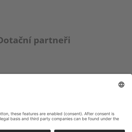
Dotační partneři
ce bbkult.net
um Bavaria Bohemia
)
ronika Hofinger
g 1, 92539 Schönsee
9 (0)9674 / 92 48 78
ka.hofinger@cebb.de