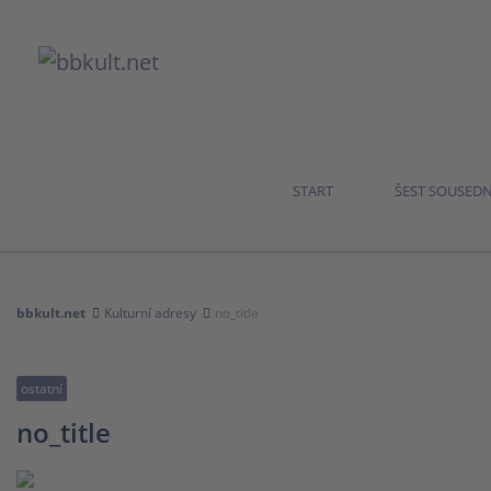
START
ŠEST SOUSED
bbkult.net
Kulturní adresy
no_title
ostatní
no_title