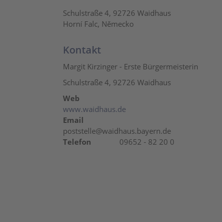
Schulstraße 4, 92726 Waidhaus
Horní Falc, Německo
Kontakt
Margit Kirzinger - Erste Bürgermeisterin
Schulstraße 4, 92726 Waidhaus
Web
www.waidhaus.de
Email
poststelle@waidhaus.bayern.de
Telefon
09652 - 82 20 0