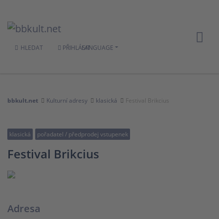
HLEDAT
PŘIHLÁSIT
LANGUAGE
bbkult.net
Kulturní adresy
klasická
Festival Brikcius
klasická
pořadatel / předprodej vstupenek
Festival Brikcius
Adresa