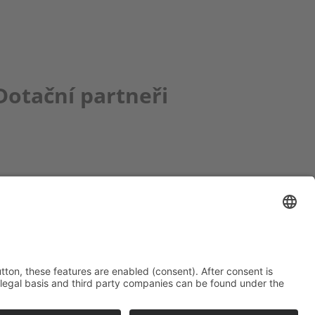
Dotační partneři
ce bbkult.net
um Bavaria Bohemia
)
ronika Hofinger
g 1, 92539 Schönsee
9 (0)9674 / 92 48 78
ka.hofinger@cebb.de