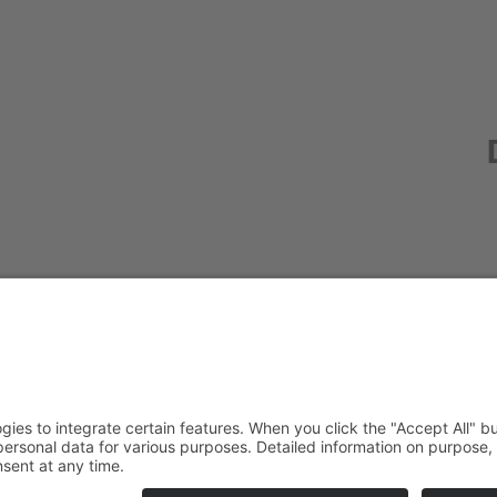
Redak
Centr
(CeBB
Dr. Ve
Freyun
Tel.:
+4
veroni