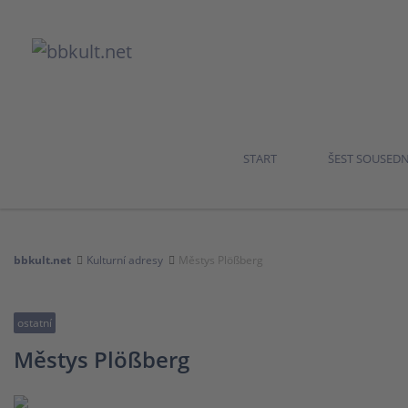
START
ŠEST SOUSED
bbkult.net
Kulturní adresy
Městys Plößberg
ostatní
Městys Plößberg