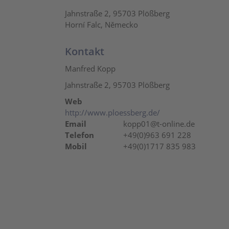
Jahnstraße 2, 95703 Plößberg
Horní Falc, Německo
Kontakt
Manfred Kopp
Jahnstraße 2, 95703 Plößberg
Web
http://www.ploessberg.de/
Email
kopp01@t-online.de
Telefon
+49(0)963 691 228
Mobil
+49(0)1717 835 983