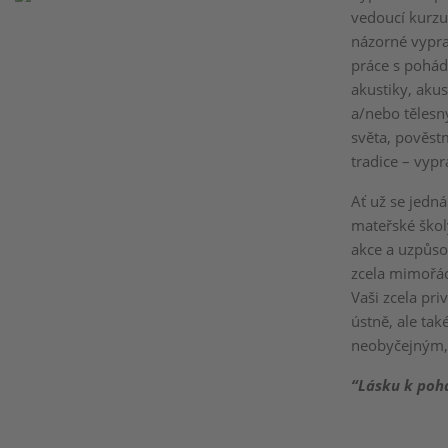
vedoucí kurzu 
názorné vypra
práce s pohád
akustiky, aku
a/nebo tělesn
světa, pověst
tradice – vyp
Ať už se jedná
mateřské škol
akce a uzpůs
zcela mimořádn
Vaši zcela pri
ústně, ale ta
neobyčejným,
“Lásku k pohá