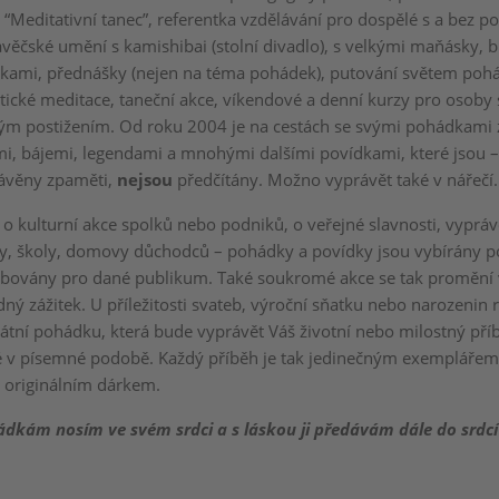
“Meditativní tanec”, referentka vzdělávání pro dospělé s a bez pos
věčské umění s kamishibai (stolní divadlo), s velkými maňásky, b
kami, přednášky (nejen na téma pohádek), putování světem poh
stické meditace, taneční akce, víkendové a denní kurzy pro osoby
ým postižením. Od roku 2004 je na cestách se svými pohádkami 
mi, bájemi, legendami a mnohými dalšími povídkami, které jsou – 
rávěny zpaměti,
nejsou
předčítány. Možno vyprávět také v nářečí.
 o kulturní akce spolků nebo podniků, o veřejné slavnosti, vypráv
y, školy, domovy důchodců – pohádky a povídky jsou vybírány p
obovány pro dané publikum. Také soukromé akce se tak promění
ý zážitek. U příležitosti svateb, výroční sňatku nebo narozenin 
vátní pohádku, která bude vyprávět Váš životní nebo milostný příb
ké v písemné podobě. Každý příběh je tak jedinečným exemplářem
 originálním dárkem.
dkám nosím ve svém srdci a s láskou ji předávám dále do srdcí l