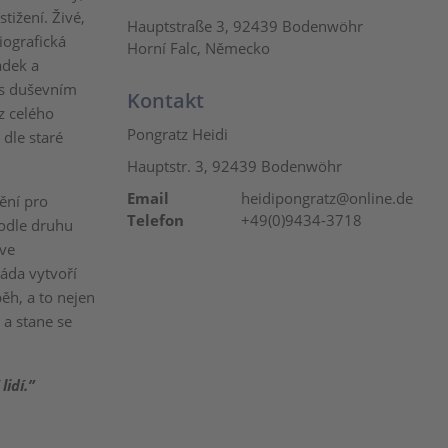
tižení. Živé,
Hauptstraße 3, 92439 Bodenwöhr
iografická
Horní Falc, Německo
ádek a
 s duševním
Kontakt
z celého
Pongratz Heidi
dle staré
Hauptstr. 3, 92439 Bodenwöhr
Email
heidipongratz@online.de
ění pro
Telefon
+49(0)9434-3718
odle druhu
 ve
ráda vytvoří
ěh, a to nejen
 a stane se
idí.”