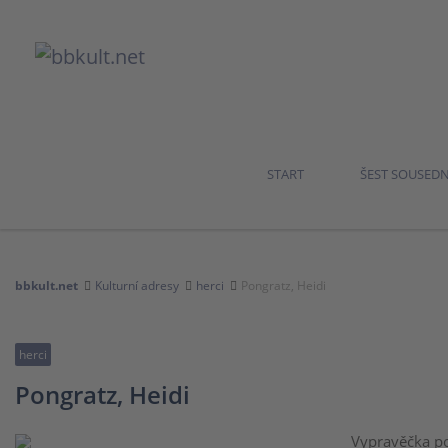
START
ŠEST SOUSED
bbkult.net
Kulturní adresy
herci
Pongratz, Heidi
herci
Pongratz, Heidi
Vypravěčka po