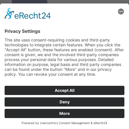
K REGISTRACI
Redakce bbkult.net
Centrum Bavaria Bohemia (CeBB)
Dr. Veronika Hofinger
Freyung 1, 92539 Schönsee
Tel.:
+49 (0)9674 / 92 48 78
veronika.hofinger@cebb.de
Kontakt
Tiráž
© Copyright
bbkult.net
Cookies
Ochrana osobních údajů