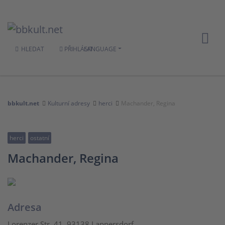
HLEDAT
PŘIHLÁSIT
LANGUAGE
bbkult.net
Kulturní adresy
herci
Machander, Regina
herci
ostatní
Machander, Regina
Adresa
Lorenzer Str. 41, 93138 Lappersdorf