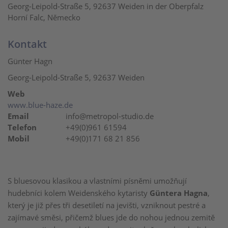
Georg-Leipold-Straße 5, 92637 Weiden in der Oberpfalz
Horní Falc, Německo
Kontakt
Günter Hagn
Georg-Leipold-Straße 5, 92637 Weiden
Web
www.blue-haze.de
Email
info@metropol-studio.de
Telefon
+49(0)961 61594
Mobil
+49(0)171 68 21 856
S bluesovou klasikou a vlastními písněmi umožňují
hudebníci kolem Weidenského kytaristy
Güntera Hagna
,
který je již přes tři desetiletí na jevišti, vzniknout pestré a
zajímavé směsi, přičemž blues jde do nohou jednou zemitě