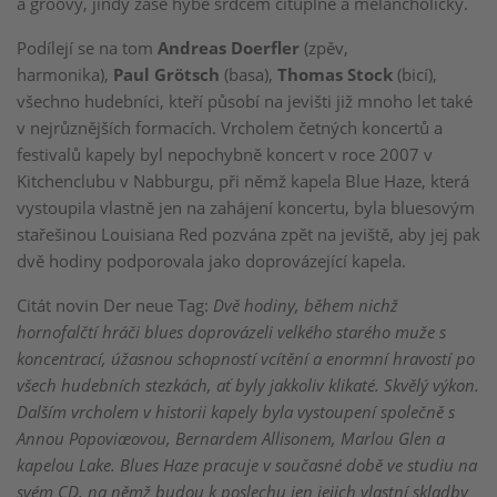
a groovy, jindy zase hýbe srdcem cituplně a melancholicky.
Podílejí se na tom
Andreas Doerfler
(zpěv,
harmonika),
Paul Grötsch
(basa),
Thomas Stock
(bicí),
všechno hudebníci, kteří působí na jevišti již mnoho let také
v nejrůznějších formacích. Vrcholem četných koncertů a
festivalů kapely byl nepochybně koncert v roce 2007 v
Kitchenclubu v Nabburgu, při němž kapela Blue Haze, která
vystoupila vlastně jen na zahájení koncertu, byla bluesovým
stařešinou Louisiana Red pozvána zpět na jeviště, aby jej pak
dvě hodiny podporovala jako doprovázející kapela.
Citát novin Der neue Tag:
Dvě hodiny, během nichž
hornofalčtí hráči blues doprovázeli velkého starého muže s
koncentrací, úžasnou schopností vcítění a enormní hravostí po
všech hudebních stezkách, ať byly jakkoliv klikaté. Skvělý výkon.
Dalším vrcholem v historii kapely byla vystoupení společně s
Annou Popoviæovou, Bernardem Allisonem, Marlou Glen a
kapelou Lake. Blues Haze pracuje v současné době ve studiu na
svém CD, na němž budou k poslechu jen jejich vlastní skladby