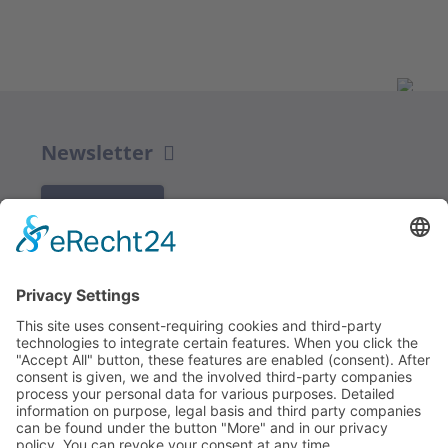
Newsletter
K REGISTRACI
Redakce bbkult.net
Centrum Bavaria Bohemia (CeBB)
Dr. Veronika Hofinger
Freyung 1, 92539 Schönsee
Tel.:
+49 (0)9674 / 92 48 78
veronika.hofinger@cebb.de