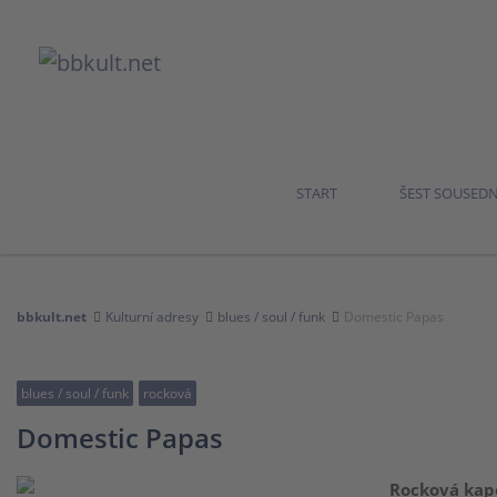
START
ŠEST SOUSED
bbkult.net
Kulturní adresy
blues / soul / funk
Domestic Papas
blues / soul / funk
rocková
Domestic Papas
Rocková kap