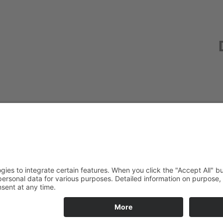
Redak
Centr
(CeBB
Dr. Ve
Freyun
Tel.:
+4
veroni
Kontakt