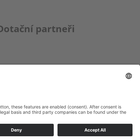
Dotační partneři
ce bbkult.net
um Bavaria Bohemia
)
ronika Hofinger
g 1, 92539 Schönsee
9 (0)9674 / 92 48 78
ka.hofinger@cebb.de
Tiráž
Cookies
Ochrana osobních údajů