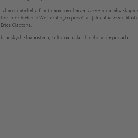
 charismatického frontmana Bernharda D. se vnímá jako skupina,
bez kudrlinek á la Westernhagen právě tak jako bluesovou klas
Erica Claptona.
 občanských slavnostech, kulturních akcích nebo v hospodách.