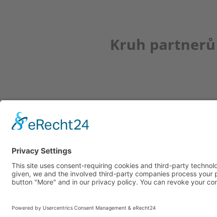
Kruh partnerů
Newsletter
K REGISTRACI
© Copyright bbkult.net