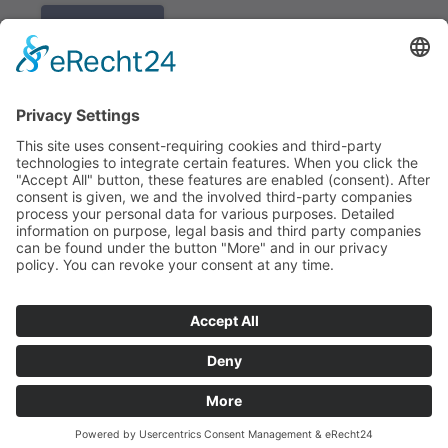
K REGISTRACI
Redakce bbkult.net
Centrum Bavaria Bohemia (CeBB)
Dr. Veronika Hofinger
Freyung 1, 92539 Schönsee
Tel.:
+49 (0)9674 / 92 48 78
veronika.hofinger@cebb.de
Kontakt
Tiráž
© Copyright
bbkult.net
Cookies
Ochrana osobních údajů