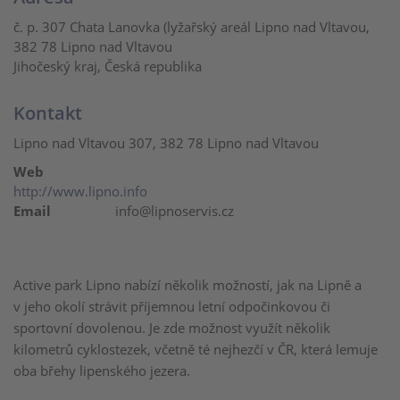
č. p. 307 Chata Lanovka (lyžařský areál Lipno nad Vltavou,
382 78 Lipno nad Vltavou
Jihočeský kraj, Česká republika
Kontakt
Lipno nad Vltavou 307, 382 78 Lipno nad Vltavou
Web
http://www.lipno.info
Email
info@lipnoservis.cz
Active park Lipno nabízí několik možností, jak na Lipně a
v jeho okolí strávit příjemnou letní odpočinkovou či
sportovní dovolenou. Je zde možnost využít několik
kilometrů cyklostezek, včetně té nejhezčí v ČR, která lemuje
oba břehy lipenského jezera.