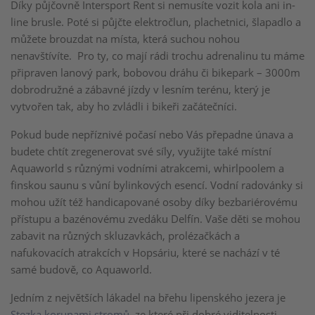
Díky půjčovně Intersport Rent si nemusíte vozit kola ani in-
line brusle. Poté si půjčte elektročlun, plachetnici, šlapadlo a
můžete brouzdat na místa, která suchou nohou
nenavštívíte. Pro ty, co mají rádi trochu adrenalinu tu máme
připraven lanový park, bobovou dráhu či bikepark – 3000m
dobrodružné a zábavné jízdy v lesním terénu, který je
vytvořen tak, aby ho zvládli i bikeři začátečníci.
Pokud bude nepříznivé počasí nebo Vás přepadne únava a
budete chtít zregenerovat své síly, využijte také místní
Aquaworld s různými vodními atrakcemi, whirlpoolem a
finskou saunu s vůní bylinkových esencí. Vodní radovánky si
mohou užít též handicapované osoby díky bezbariérovému
přístupu a bazénovému zvedáku Delfín. Vaše děti se mohou
zabavit na různých skluzavkách, prolézačkách a
nafukovacích atrakcích v Hopsáriu, které se nachází v té
samé budově, co Aquaworld.
Jedním z největších lákadel na břehu lipenského jezera je
Stezka korunami stromů
, ze které při dobré viditelnosti