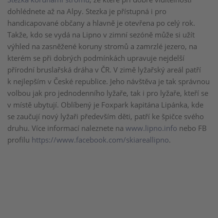
dohlédnete až na Alpy. Stezka je přístupná i pro
handicapované občany a hlavně je otevřena po celý rok.
Takže, kdo se vydá na Lipno v zimní sezóně může si užít
výhled na zasněžené koruny stromů a zamrzlé jezero, na
kterém se při dobrých podmínkách upravuje nejdelší
přírodní bruslařská dráha v ČR. V zimě lyžařský areál patří
k nejlepším v České republice. Jeho návštěva je tak správnou
volbou jak pro jednodenního lyžaře, tak i pro lyžaře, kteří se
v místě ubytují. Oblíbený je Foxpark kapitána Lipánka, kde
se zaučují nový lyžaři především děti, patří ke špičce svého
druhu. Více informací naleznete na
www.lipno.info
nebo FB
profilu
https://www.facebook.com/skiareallipno
.