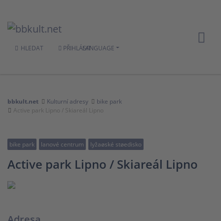
HLEDAT
PŘIHLÁSIT
LANGUAGE
bbkult.net
Kulturní adresy
bike park
Active park Lipno / Skiareál Lipno
bike park
lanové centrum
lyžaøské støedisko
Active park Lipno / Skiareál Lipno
Adresa