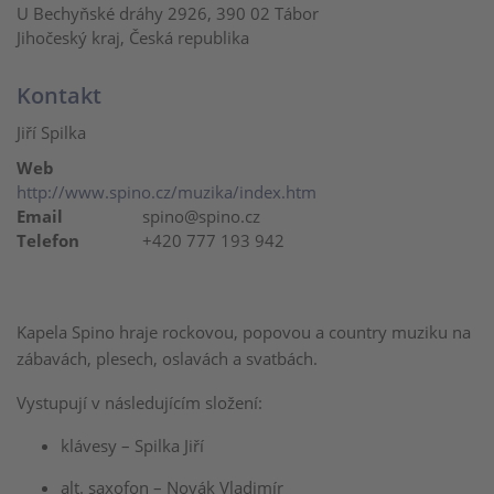
U Bechyňské dráhy 2926, 390 02 Tábor
Jihočeský kraj, Česká republika
Kontakt
Jiří Spilka
Web
http://www.spino.cz/muzika/index.htm
Email
spino@spino.cz
Telefon
+420 777 193 942
Kapela Spino hraje rockovou, popovou a country muziku na
zábavách, plesech, oslavách a svatbách.
Vystupují v následujícím složení:
klávesy
– Spilka Jiří
alt. saxofon
– Novák Vladimír