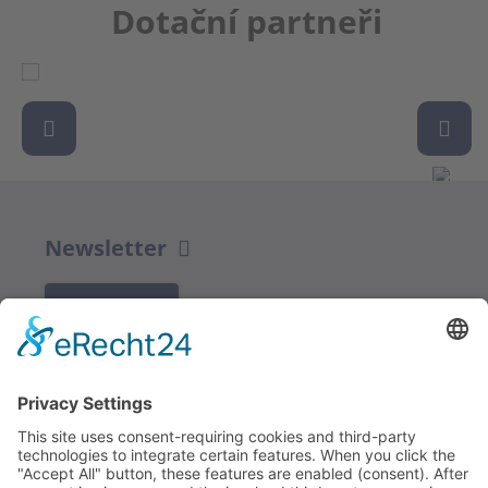
Dotační partneři
Newsletter
K REGISTRACI
Redakce bbkult.net
Centrum Bavaria Bohemia (CeBB)
Dr. Veronika Hofinger
Freyung 1, 92539 Schönsee