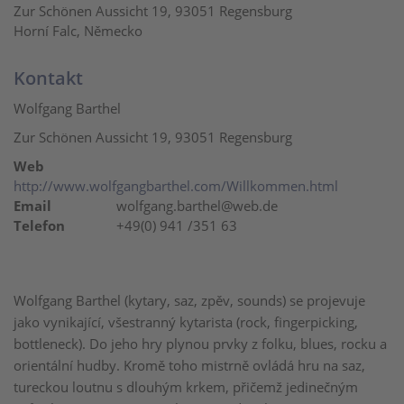
Zur Schönen Aussicht 19, 93051 Regensburg
Horní Falc, Německo
Kontakt
Wolfgang Barthel
Zur Schönen Aussicht 19, 93051 Regensburg
Web
http://www.wolfgangbarthel.com/Willkommen.html
Email
wolfgang.barthel@web.de
Telefon
+49(0) 941 /351 63
Wolfgang Barthel
(kytary, saz, zpěv, sounds) se projevuje
jako vynikající, všestranný kytarista (rock, fingerpicking,
bottleneck). Do jeho hry plynou prvky z folku, blues, rocku a
orientální hudby. Kromě toho mistrně ovládá hru na saz,
tureckou loutnu s dlouhým krkem, přičemž jedinečným