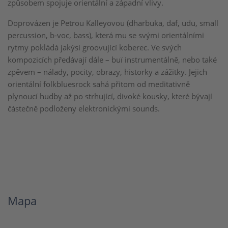
způsobem spojuje orientální a západní vlivy.
Doprovázen je Petrou Kalleyovou (dharbuka, daf, udu, small
percussion, b-voc, bass), která mu se svými orientálními
rytmy pokládá jakýsi groovující koberec. Ve svých
kompozicích předávají dále – buï instrumentálně, nebo také
zpěvem – nálady, pocity, obrazy, historky a zážitky. Jejich
orientální folkbluesrock sahá přitom od meditativně
plynoucí hudby až po strhující, divoké kousky, které bývají
částečně podloženy elektronickými sounds.
Mapa