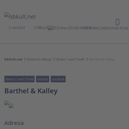
HLEDAT
PŘIHLÁSIT
CZ
bbkult.net
Kulturní adresy
blues / soul / funk
Barthel & Kalley
blues / soul / funk
ostatní
rocková
Barthel & Kalley
Adresa