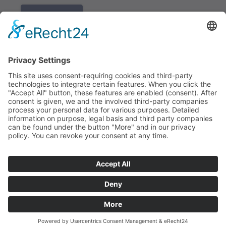
K REGISTRACI
Redakce bbkult.net
Centrum Bavaria Bohemia (CeBB)
Dr. Veronika Hofinger
Freyung 1, 92539 Schönsee
Tel.:
+49 (0)9674 / 92 48 78
veronika.hofinger@cebb.de
Kontakt
Tiráž
© Copyright
bbkult.net
Cookies
Ochrana osobních údajů