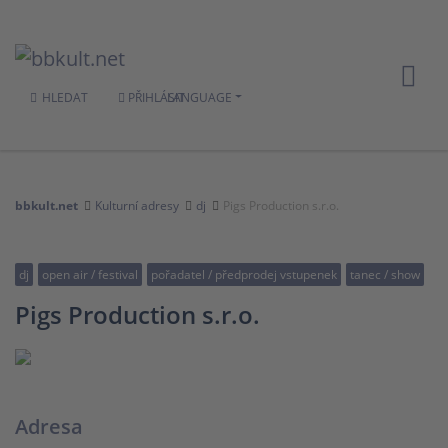
HLEDAT
PŘIHLÁSIT
LANGUAGE
bbkult.net
Kulturní adresy
dj
Pigs Production s.r.o.
dj
open air / festival
pořadatel / předprodej vstupenek
tanec / show
Pigs Production s.r.o.
Adresa