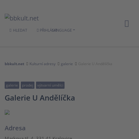
HLEDAT
PŘIHLÁSIT
LANGUAGE
bbkult.net
Kulturní adresy
galerie
Galerie U Andělíčka
galerie
prodej
výtvarní umělci
Galerie U Andělíčka
Adresa
Markova tř. 4, 331 41 Kralovice