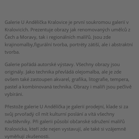
Galerie U Andělíčka Kralovice je první soukromou galerií v
Kralovicích. Prezentuje obrazy jak renomovaných umělců z
Čech a Moravy, tak i regionálních malířů. Jsou zde
krajinomalby,figurální tvorba, portréty zátiší, ale i abstraktní
tvorba.
Galerie pořádá autorské výstavy. Všechny obrazy jsou
originály. Jako technika převládá olejomalba, ale je zde
ovšem také zastoupen akvarel, grafika, litografie, tempera,
pastel a kombinovaná technika. Obrazy i malíři jsou pečlivě
vybíráni.
Přestože galerie U Andělíčka je galerií prodejní, klade si za
svůj prvořadý cíl mít kulturní poslání a vítá všechny
návštěvníky. Při galerii působí občanské sdružení malířů
Kralovicka, kteří zde nejen vystavují, ale také si vzájemně
vyměňují zkušenosti.