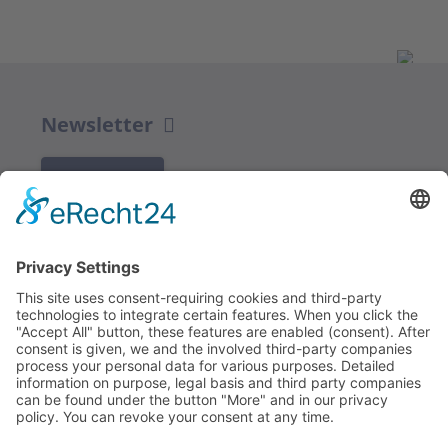
Newsletter
K REGISTRACI
Redakce bbkult.net
Centrum Bavaria Bohemia (CeBB)
Dr. Veronika Hofinger
Freyung 1, 92539 Schönsee
Tel.:
+49 (0)9674 / 92 48 78
veronika.hofinger@cebb.de